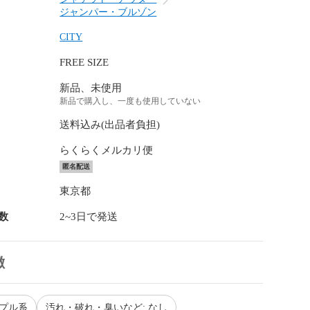
ジャンパー・ブルゾン
CITY
FREE SIZE
新品、未使用
新品で購入し、一度も使用していない
送料込み(出品者負担)
らくらくメルカリ便
匿名配送
東京都
数
2~3日で発送
徴
ープル系
汚れ・破れ・臭いなど: なし