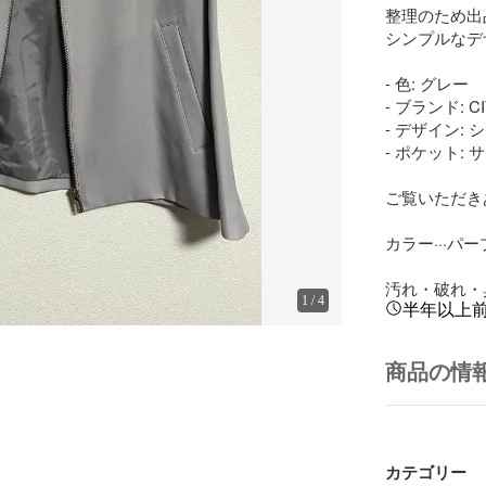
整理のため出
シンプルなデ
- 色: グレー

- ブランド: CI
- デザイン:
- ポケット:
ご覧いただき
カラー···パー
汚れ・破れ・臭
1
/
4
半年以上
商品の情
カテゴリー