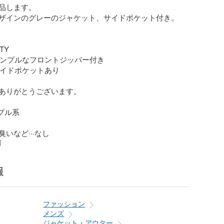
品します。

ザインのグレーのジャケット、サイドポケット付き。

TY

 シンプルなフロントジッパー付き

 サイドポケットあり

ありがとうございます。

プル系

いなど···なし
前
報
ファッション
メンズ
ジャケット・アウター