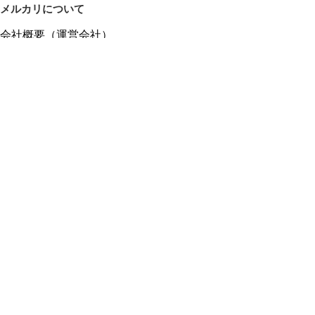
メルカリについて
会社概要（運営会社）
採用情報
プレスリリース
公式ブログ
プレスキット
メルカリUS
メルカリShops
m department（エムデパ）
ヘルプ
ヘルプセンター（ガイド・お問い合わせ）
メルカリShopsでショップを開設する
メルカリShops ショップ管理画面にログイン
メルカリShops出店者向けガイド
お問い合わせ一覧
フリーワードから商品をさがす
プライバシーと利用規約
メルカリ利用規約
メルカリShops利用規約