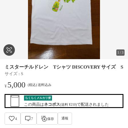
1
/
3
ミスターチルドレン Tシャツ DISCOVERY サイズ S
サイズ
 : 
S
5,000
(税込) 送料込み
¥
らくらくメルカリ便
この商品は
ネコポス
で配送されました
(送料 ¥210)
通報
4
7
保存