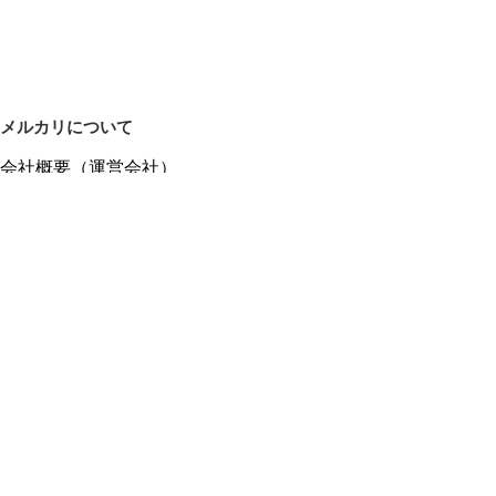
メルカリについて
会社概要（運営会社）
採用情報
プレスリリース
公式ブログ
プレスキット
メルカリUS
メルカリShops
m department（エムデパ）
ヘルプ
ヘルプセンター（ガイド・お問い合わせ）
メルカリShopsでショップを開設する
メルカリShops ショップ管理画面にログイン
メルカリShops出店者向けガイド
お問い合わせ一覧