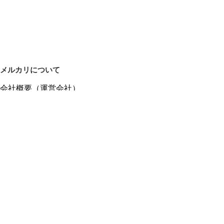
メルカリについて
会社概要（運営会社）
採用情報
プレスリリース
公式ブログ
プレスキット
メルカリUS
メルカリShops
m department（エムデパ）
ヘルプ
ヘルプセンター（ガイド・お問い合わせ）
メルカリShopsでショップを開設する
メルカリShops ショップ管理画面にログイン
メルカリShops出店者向けガイド