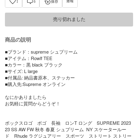
通報
1
6
保存
売り切れました
商品の説明
■ブランド：supreme シュプリーム 

■アイテム：Rowlf TEE

■カラー：黒 black ブラック

■サイズ: L large

■付属品: 納品書原本、ステッカー

■購入先:Supreme オンライン

なにかありましたら

お気軽に質問からどうぞ！

ボックスロゴ　ボゴ　長袖　ロンT ロング　SUPREME 2023 
23 SS AW FW 秋冬 春夏 シュプリーム  NY スケータールー
ド　Rhude ラグジュアリー　スポーツ　ストリート ストリー