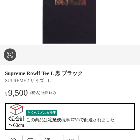
Supreme Rowlf Tee L 黒 ブラック
 / 
SUPREME
サイズ
 : 
L
9,500
(税込) 送料込み
¥
らくらくメルカリ便
3辺合計

この商品は
宅急便
で配送されました
(送料 ¥750)
〜60cm