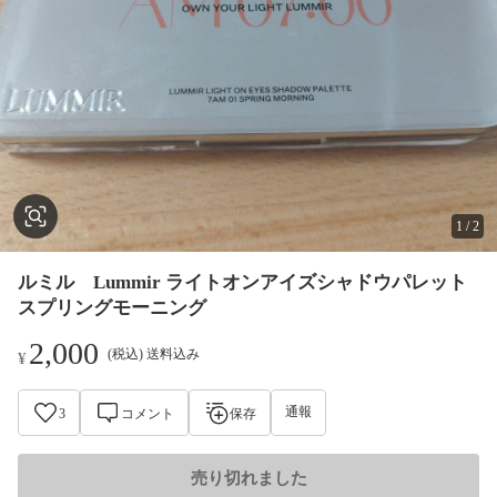
1
/
2
ルミル Lummir ライトオンアイズシャドウパレット
スプリングモーニング
2,000
(税込) 送料込み
¥
通報
3
コメント
保存
売り切れました