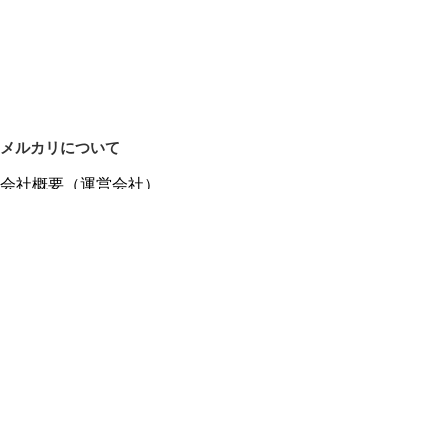
メルカリについて
会社概要（運営会社）
採用情報
プレスリリース
公式ブログ
プレスキット
メルカリUS
メルカリShops
m department（エムデパ）
ヘルプ
ヘルプセンター（ガイド・お問い合わせ）
メルカリShopsでショップを開設する
メルカリShops ショップ管理画面にログイン