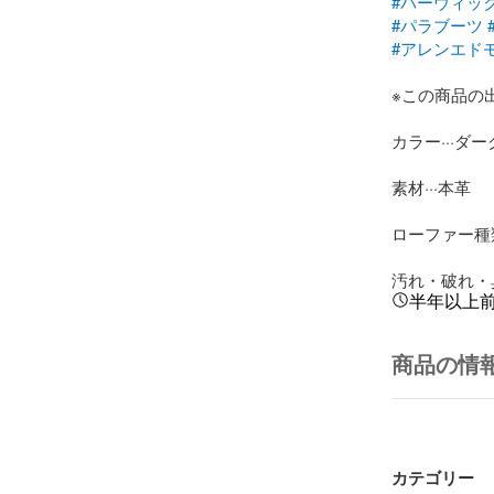
#バーウィッ
#パラブーツ
#アレンエド
※この商品の
カラー···ダー
素材···本革

ローファー種類
汚れ・破れ・臭
半年以上
商品の情
カテゴリー