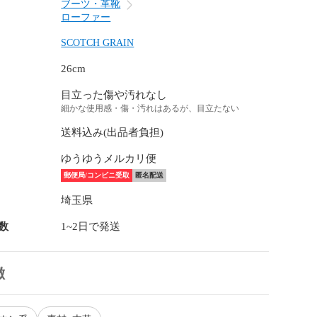
ブーツ・革靴
ローファー
SCOTCH GRAIN
26cm
目立った傷や汚れなし
細かな使用感・傷・汚れはあるが、目立たない
送料込み(出品者負担)
ゆうゆうメルカリ便
郵便局/コンビニ受取
匿名配送
埼玉県
数
1~2日で発送
徴