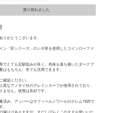
売り切れました
明
ありがとうございます。

イン「匠シリーズ」のシボ革を使用したコインローファ
革でとても足馴染みが良く、色味も落ち着いたダークブ
夏はもちろん、冬でも活用できます。

ご確認ください。

上質なアノネイ社のグレインカーフが使用されており、
りません。状態は良好です。

毒済み、アッパーはサフィールノワールのクレム1925で
。

の減りはありますが、まだしばらくこのままお使いいた