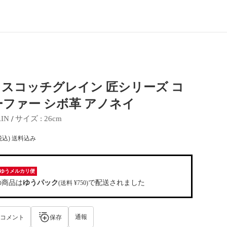
スコッチグレイン 匠シリーズ コ
ファー シボ革 アノネイ
 / 
IN
サイズ
 : 
26cm
税込) 送料込み
ゆうメルカリ便
の商品は
ゆうパック
で配送されました
(送料 ¥750)
通報
コメント
保存