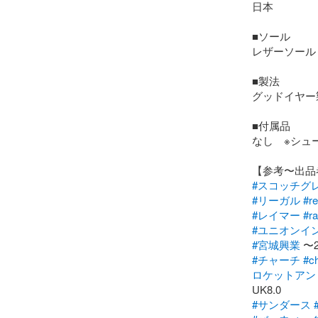
日本

■ソール

レザーソール
■製法

グッドイヤー製
■付属品

なし　※シュ
#スコッチグ
#リーガル
#re
#レイマー
#r
#ユニオンイ
#宮城興業
#チャーチ
#ch
ロケットアン
#サンダース