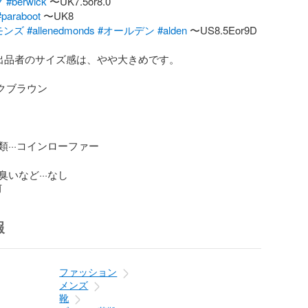
ク
#berwick
#paraboot
モンズ
#allenedmonds
#オールデン
#alden
 〜US8.5Eor9D

出品者のサイズ感は、やや大きめです。

クブラウン

···コインローファー

いなど···なし
前
報
ファッション
メンズ
靴