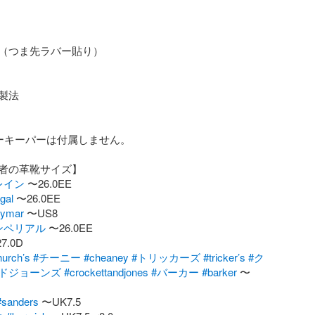
（つま先ラバー貼り）

法

ーキーパーは付属しません。

レイン
gal
aymar
ンペリアル
urch’s
#チーニー
#cheaney
#トリッカーズ
#tricker’s
#ク
ドジョーンズ
#crockettandjones
#バーカー
#barker
 〜
#sanders