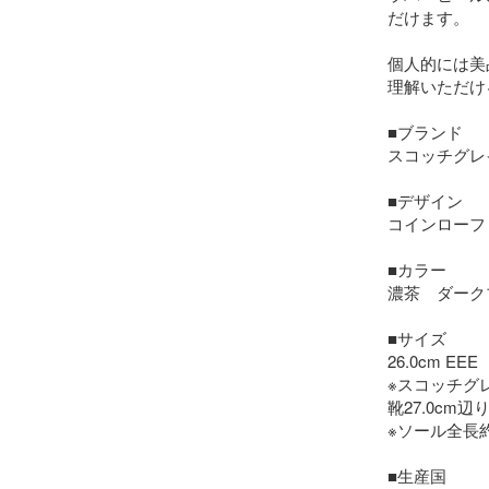
だけます。

個人的には美
理解いただけ
■ブランド

スコッチグレイ
■デザイン

コインローフ
■カラー

濃茶　ダーク
■サイズ

26.0cm EEE

※スコッチグ
靴27.0cm
※ソール全長約2
■生産国
