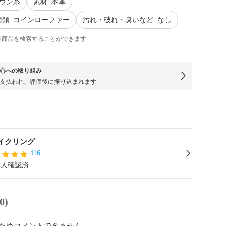
ラウン系
素材: 本革
類: コインローファー
汚れ・破れ・臭いなど: なし
つ商品を検索することができます
心への取り組み
支払われ、評価後に振り込まれます
イクリング
416
本人確認済
0)