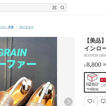
ーツ・革靴
ローファー
【美品】
インロー
SCOTCH GRA
8,800
(
¥
ゆう
3辺合計

こ
〜60cm
2