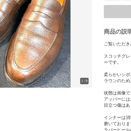
商品の説
ご覧いただき
スコッチグレ
ーです。

柔らかいシボ
ラウンのため
1
/
9
状態は画像で
アッパーには
目立つ傷はあ
インナーは消
磨いております
ラバーヒール