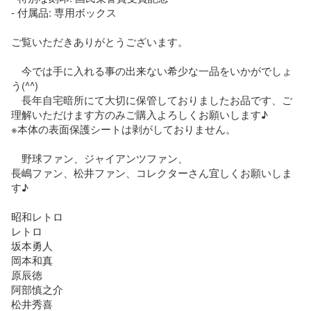
- 付属品: 専用ボックス

ご覧いただきありがとうございます。

　今では手に入れる事の出来ない希少な一品をいかがでしょ
う(^^)

　長年自宅暗所にて大切に保管しておりましたお品です、ご
理解いただけます方のみご購入よろしくお願いします♪

※本体の表面保護シートは剥がしておりません。

　野球ファン、ジャイアンツファン、

長嶋ファン、松井ファン、コレクターさん宜しくお願いしま
す♪

昭和レトロ

レトロ

坂本勇人

岡本和真

原辰徳

阿部慎之介

松井秀喜
