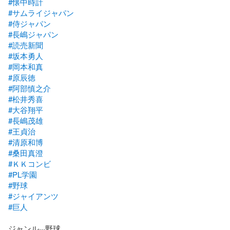
#懐中時計
#サムライジャパン
#侍ジャパン
#長嶋ジャパン
#読売新聞
#坂本勇人
#岡本和真
#原辰徳
#阿部慎之介
#松井秀喜
#大谷翔平
#長嶋茂雄
#王貞治
#清原和博
#桑田真澄
#ＫＫコンビ
#PL学園
#野球
#ジャイアンツ
#巨人
ジャンル···野球
