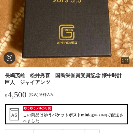
1
/
4
長嶋茂雄 松井秀喜 国民栄誉賞受賞記念 懐中時計
巨人 ジャイアンツ
4,500
(税込) 送料込み
¥
ゆうゆうメルカリ便
この商品は
ゆうパケットポストmini
で配送さ
(送料 ¥160)
れました