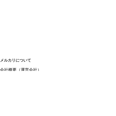
メルカリについて
会社概要（運営会社）
採用情報
プレスリリース
公式ブログ
プレスキット
メルカリUS
メルカリShops
m department（エムデパ）
ヘルプ