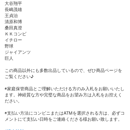
大谷翔平

長嶋茂雄

王貞治

清原和博

桑田真澄

ＫＫコンビ

イチロー

野球

ジャイアンツ

巨人

この商品以外にも多数出品しているので、ぜひ商品ページを
ご覧ください♪

◉家庭保管商品とご理解いただける方のみ入札をお願いいたし
ます。神経質な方や完璧な商品をお望み方は入札をお控えく
ださい。

◉支払い方法にコンビニまたはATMを選択される方は、必ずコ
メントにて支払い日時をご連絡くださる様お願い致します。
