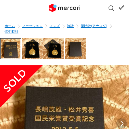
ホーム
ファッション
メンズ
時計
腕時計(アナログ)
懐中時計