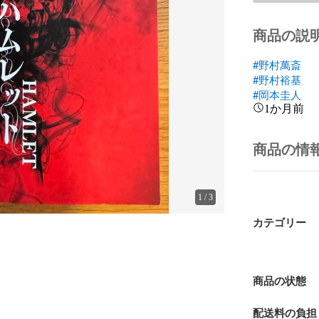
商品の説
#野村萬斎
#野村裕基
#岡本圭人
1か月前
商品の情
1
/
3
カテゴリー
商品の状態
配送料の負担