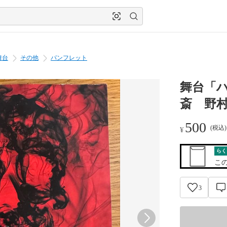
舞台
その他
パンフレット
舞台「
斎 野
500
(税込
¥
らく
こ
3