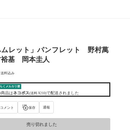
ハムレット」パンフレット 野村萬
村裕基 岡本圭人
) 送料込み
らくメルカリ便
の商品は
ネコポス
で配送されました
(送料 ¥210)
通報
コメント
保存
売り切れました