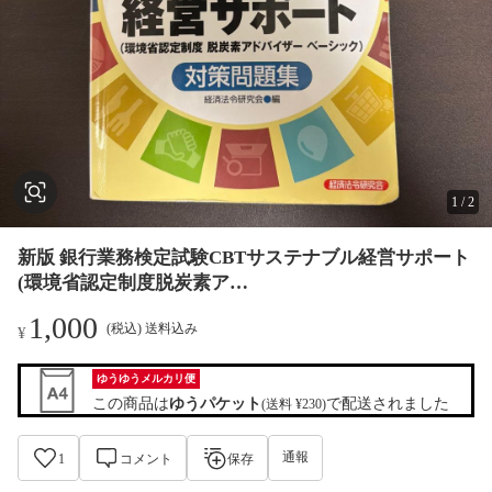
1
/
2
新版 銀行業務検定試験CBTサステナブル経営サポート
(環境省認定制度脱炭素ア…
1,000
(税込) 送料込み
¥
ゆうゆうメルカリ便
この商品は
ゆうパケット
で配送されました
(送料 ¥230)
通報
1
コメント
保存