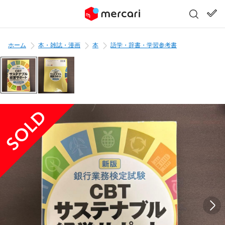
ホーム
本・雑誌・漫画
本
語学・辞書・学習参考書