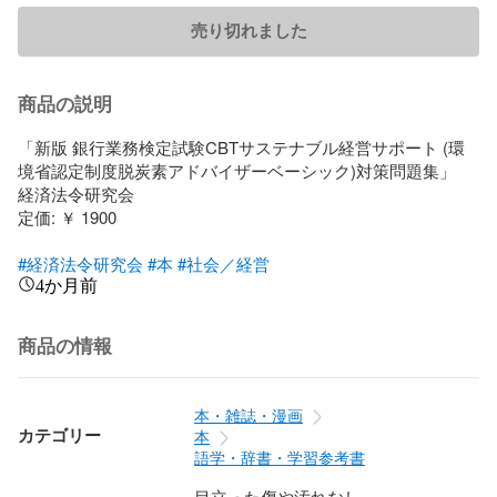
売り切れました
商品の説明
「新版 銀行業務検定試験CBTサステナブル経営サポート (環
境省認定制度脱炭素アドバイザーベーシック)対策問題集」

経済法令研究会

定価: ￥ 1900

#経済法令研究会
#本
#社会／経営
4か月前
商品の情報
本・雑誌・漫画
カテゴリー
本
語学・辞書・学習参考書