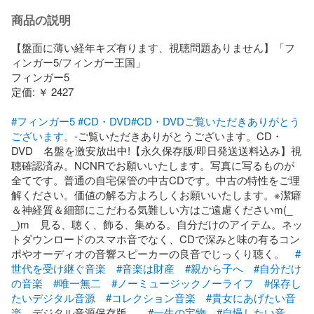
商品の説明
【盤面に薄い経年キズ有ります、視聴問題ありません】「フ
ィンガー5/フィンガー王国」

フィンガー5

定価: ￥ 2427

#フィンガー5
#CD・DVD
#CD・DVDご覧いただきありがとう
ございます。
-ご覧いただきありがとうございます。CD・
DVD　名盤を激安放出中!【永久保存版/即日発送送料込み】視
聴確認済み。NCNRでお願いいたします。写真に写るものが
全てです。普通の自宅保管の中古CDです。中古の特性をご理
解ください。価値の解る方よろしくお願いいたします。※潔癖
＆神経質＆細部にこだわる気難しい方はご遠慮くださいm(_ 
_)m　見る、聴く、飾る、集める。自分だけのアイテム。ネッ
トダウンロードのスマホ音でなく、CDで深みと味の有るコン
ポやオーディオの音響スピーカーの良音でじっくり聴く。　
#
世代を受け継ぐ音楽
#音楽は財産
#親から子へ
#自分だけ
の音楽
#唯一無二
#ノーミュージックノーライフ
#保存し
たいデジタル音源
#コレクション音楽
#貴女にあげたい音
楽
　デジタル音源保存版　　
#一生の宝物
#自慢したい音