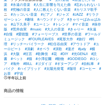
楽
#永遠の音楽
#人生に影響を与えた曲
#忘れられない１
枚
#究極の音楽
#人に教えたくない音楽
#カリスマ歌手
ニ　
#カッコいい音楽
#ピアノ
#ジャズ
#JAZZ
#リラク
ゼーション
#趣味
#ハウンドドッグ
#きゃりーぱみゅぱみ
ゅ
#山下久美子
#ユーミン
#トレンド
#マイ音楽
#保存
版
#荒井由実
#music
#大人の音楽
#きゃりー
#永遠
#自慢
#愛聴盤
#フォーリーブス
#世界の音楽
#ワールド
ミュージック
#FOURLEAVES
#尾形大作
#旅行
#料
理
#リッチーバイラーク
#松任谷由実
#アウトドア
#ユ
ーロビート
#演劇
#オペラ
#演歌
#漫才
#judy
#横
浜
#大阪
#狂言
#歌舞伎
#花
#DIY
#光GENJI
#読
書
#ペット
#猫
#小澤征爾
#動物
#GODIEGO
#ロシ
ア
#海外
#BILL
#ゴダイゴ
#ギターアンプ
#自転車
#
バイク
#ハイブリッド
#太陽光発電
#珈琲
#コーヒー
#
お茶
#宇宙
半年以上前
商品の情報