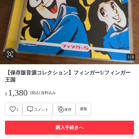
1
/
6
【保存版音源コレクション】フィンガー5/フィンガー
王国
1,380
(税込) 送料込み
¥
通報
2
コメント
保存
購入手続きへ