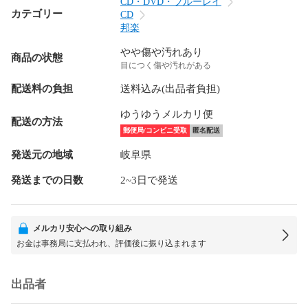
CD・DVD・ブルーレイ
カテゴリー
CD
邦楽
やや傷や汚れあり
商品の状態
目につく傷や汚れがある
配送料の負担
送料込み(出品者負担)
ゆうゆうメルカリ便
配送の方法
郵便局/コンビニ受取
匿名配送
発送元の地域
岐阜県
発送までの日数
2~3日で発送
メルカリ安心への取り組み
お金は事務局に支払われ、評価後に振り込まれます
出品者