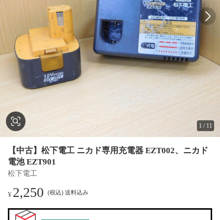
1
/
11
【中古】松下電工 ニカド専用充電器 EZT002、ニカド
電池 EZT901
松下電工
2,250
(税込) 送料込み
¥