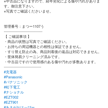
※中古品になりますので、経年劣化による傷や汚れがありま
す。御注意下さい。

※写真でご確認くださいませ。

管理番号：まつー1107う

--------------------------------

【 ご確認事項 】

・商品の状態は写真でご確認ください。

・お持ちの周辺機器との相性は保証できません。

・すり替え防止の為、商品到着後の返品は対応できません。

・筐体簡易クリーニング済みです。

・中古品ですので使用感のある傷や汚れが多数あります。

#充電器
#Panasonic
#パナソニック
#松下電工
#ナショナル
#EZT002
#EZT901
#あさがおはっぴー