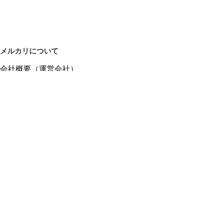
メルカリについて
会社概要（運営会社）
採用情報
プレスリリース
公式ブログ
プレスキット
メルカリUS
メルカリShops
m department（エムデパ）
ヘルプ
ヘルプセンター（ガイド・お問い合わせ）
メルカリShopsでショップを開設する
メルカリShops ショップ管理画面にログイン
メルカリShops出店者向けガイド
お問い合わせ一覧