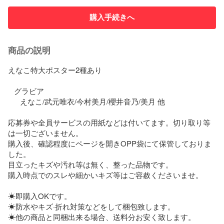
購入手続きへ
商品の説明
えなこ特大ポスター2種あり

   グラビア

      えなこ/武元唯衣/今村美月/櫻井音乃/美月 他

応募券や全員サービスの用紙などは付いてます。切り取り等
は一切ございません。

購入後、確認程度にページを開きOPP袋にて保管しておりま
した。

目立ったキズや汚れ等は無く、整った品物です。

購入時点でのスレや細かいキズ等はご容赦くださいませ。

☀即購入OKです。

☀防水やキズ·折れ対策などをして梱包致します。

☀他の商品と同梱出来る場合、送料分お安く致します。
