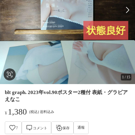
1
/
15
blt graph. 2023年vol.90ポスター2種付 表紙・グラビア
えなこ
1,380
(税込) 送料込み
¥
通報
7
コメント
保存