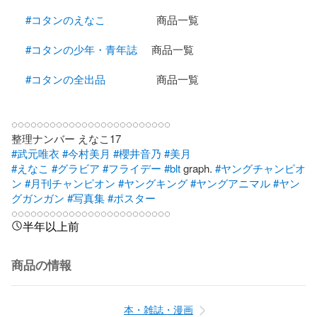
#コタンのえなこ
                  商品一覧   

#コタンの少年・青年誌
     商品一覧

#コタンの全出品
                  商品一覧

◌◌◌◌◌◌◌◌◌◌◌◌◌◌◌◌◌◌◌◌◌◌◌◌◌

#武元唯衣
#今村美月
#櫻井音乃
#美月
#えなこ
#グラビア
#フライデー
#blt
 graph. 
#ヤングチャンピオ
ン
#月刊チャンピオン
#ヤングキング
#ヤングアニマル
#ヤン
グガンガン
#写真集
#ポスター
◌◌◌◌◌◌◌◌◌◌◌◌◌◌◌◌◌◌◌◌◌◌◌◌◌
半年以上前
商品の情報
本・雑誌・漫画