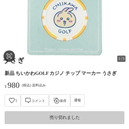
1
/
5
新品 ちいかわGOLF カジノ チップ マーカー うさぎ
980
(税込) 送料込み
¥
通報
5
コメント
保存
売り切れました