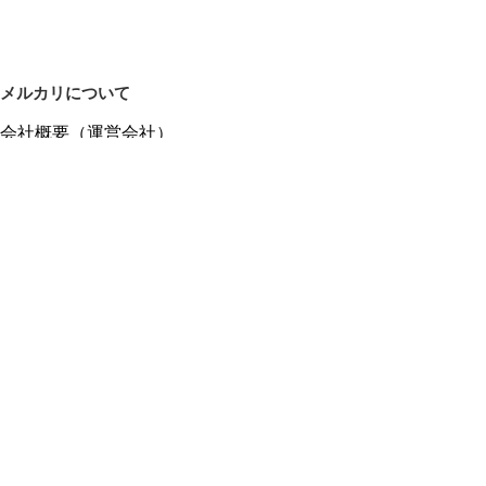
メルカリについて
会社概要（運営会社）
採用情報
プレスリリース
公式ブログ
プレスキット
メルカリUS
メルカリShops
m department（エムデパ）
ヘルプ
ヘルプセンター（ガイド・お問い合わせ）
メルカリShopsでショップを開設する
メルカリShops ショップ管理画面にログイン
メルカリShops出店者向けガイド
お問い合わせ一覧
フリーワードから商品をさがす