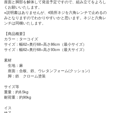
座面と脚部を解体して発送予定ですので、組み立てをよろし
くお願いいたします。

※説明書はありませんが、4箇所ネジを六角レンチで止めるの
みとなりますのでわかりやすいかと思います。ネジと六角レ
ンチは同梱いたします。

【商品概要】

カラー：ターコイズ

サイズ：幅62×奥行68×高さ86cm（最小サイズ）

サイズ：幅62×奥行68×高さ93cm（最大サイズ）

素材

　生地：麻

　座面：合板、鉄、ウレタンフォーム(クッション)

　脚：鉄　クローム塗装

サイズ等

重量：約8.5kg

耐荷重：約90kg

イス

椅子
