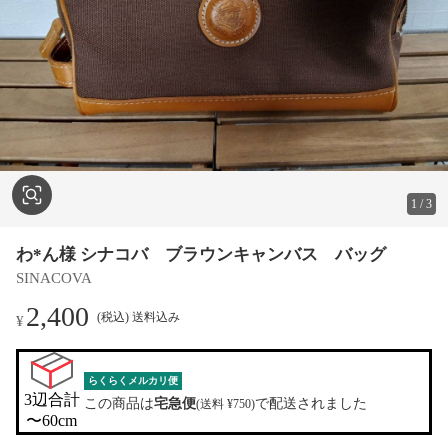
1
/
3
わ*ん様 シナコバ ブラウンキャンバス バッグ
SINACOVA
2,400
(税込) 送料込み
¥
らくらくメルカリ便
3辺合計

この商品は
宅急便
で配送されました
(送料 ¥750)
〜60cm