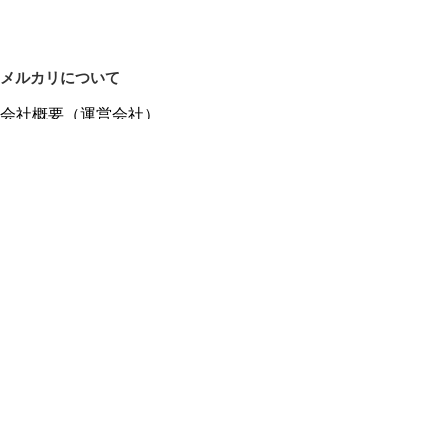
メルカリについて
会社概要（運営会社）
採用情報
プレスリリース
公式ブログ
プレスキット
メルカリUS
メルカリShops
m department（エムデパ）
ヘルプ
ヘルプセンター（ガイド・お問い合わせ）
メルカリShopsでショップを開設する
メルカリShops ショップ管理画面にログイン
メルカリShops出店者向けガイド
お問い合わせ一覧
フリーワードから商品をさがす
プライバシーと利用規約