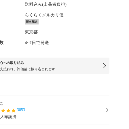
送料込み(出品者負担)
らくらくメルカリ便
匿名配送
東京都
数
4~7日で発送
心への取り組み
支払われ、評価後に振り込まれます
こ
3853
本人確認済