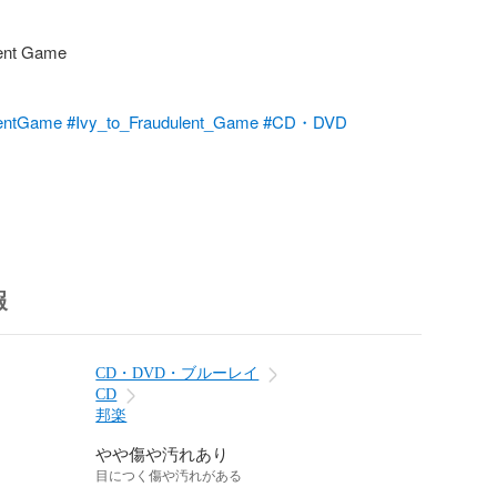
ent Game

lentGame
#Ivy_to_Fraudulent_Game
#CD・DVD
報
CD・DVD・ブルーレイ
CD
邦楽
やや傷や汚れあり
目につく傷や汚れがある