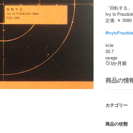
「回転する」

Ivy to Fraudul
定価: ￥ 3080

#IvytoFraudu
ircle

35.7

osage
3か月前
商品の情
カテゴリー
商品の状態