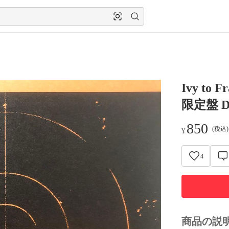
Ivy to
限定盤 
850
(税込
¥
4
商品の説