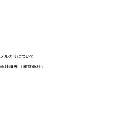
メルカリについて
会社概要（運営会社）
採用情報
プレスリリース
公式ブログ
プレスキット
メルカリUS
メルカリShops
m department（エムデパ）
ヘルプ
ヘルプセンター（ガイド・お問い合わせ）