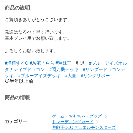
商品の説明
ご覧頂きありがとうございます。

発送はなるべく早く行います。

基本プレイ用でお願い致します。

よろしくお願い致します。

#増殖するG
#灰流うらら
#遊戯王
　引退　
#ブルーアイズオル
タナティブドラゴン
#閃刀機デッキ
#サンダードラゴンデ
ッキ
#ブルーアイズデッキ
#大量
#リンクリボー
半年以上前
商品の情報
ゲーム・おもちゃ・グッズ
カテゴリー
トレーディングカード
遊戯王OCG デュエルモンスターズ