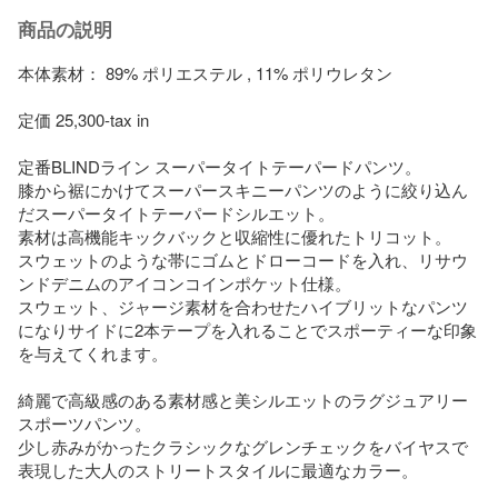
商品の説明
本体素材： 89% ポリエステル , 11% ポリウレタン

定価 25,300-tax in

定番BLINDライン スーパータイトテーパードパンツ。

膝から裾にかけてスーパースキニーパンツのように絞り込ん
だスーパータイトテーパードシルエット。

素材は高機能キックバックと収縮性に優れたトリコット。

スウェットのような帯にゴムとドローコードを入れ、リサウ
ンドデニムのアイコンコインポケット仕様。

スウェット、ジャージ素材を合わせたハイブリットなパンツ
になりサイドに2本テープを入れることでスポーティーな印象
を与えてくれます。

綺麗で高級感のある素材感と美シルエットのラグジュアリー
スポーツパンツ。

少し赤みがかったクラシックなグレンチェックをバイヤスで
表現した大人のストリートスタイルに最適なカラー。
