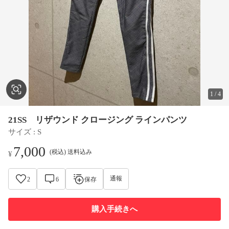
1
/
4
21SS リザウンド クロージング ラインパンツ
サイズ
 : 
S
7,000
(税込) 送料込み
¥
通報
2
6
保存
購入手続きへ