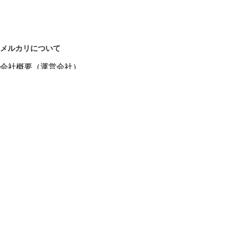
メルカリについて
会社概要（運営会社）
採用情報
プレスリリース
公式ブログ
プレスキット
メルカリUS
メルカリShops
m department（エムデパ）
ヘルプ
ヘルプセンター（ガイド・お問い合わせ）
メルカリShopsでショップを開設する
メルカリShops ショップ管理画面にログイン
メルカリShops出店者向けガイド
お問い合わせ一覧
フリーワードから商品をさがす