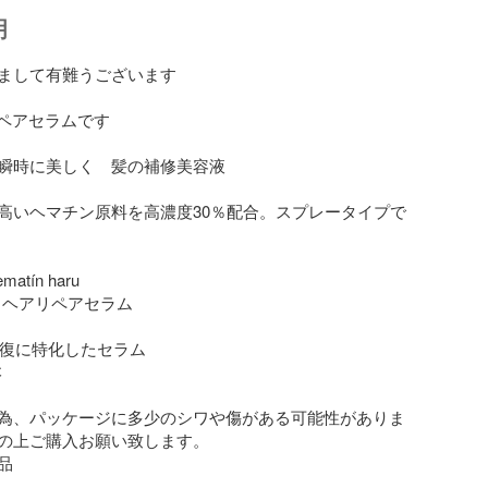
明
まして有難うございます

リペアセラムです

瞬時に美しく　髪の補修美容液

高いヘマチン原料を高濃度30％配合。スプレータイプで
atín haru

ru ヘアリペアセラム

の修復に特化したセラム



為、パッケージに多少のシワや傷がある可能性がありま
の上ご購入お願い致します。


