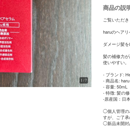
商品の説
ご覧いただき
haruのヘア
ダメージ髪を
髪の補修力が
使いやすい。

- ブランド: Hem
- 商品名: ha
1
/
7
- 容量: 50mL

- 特徴: 髪
-原産国：日本
◯個人管理の
すが、ご了承
◯新品未開封品