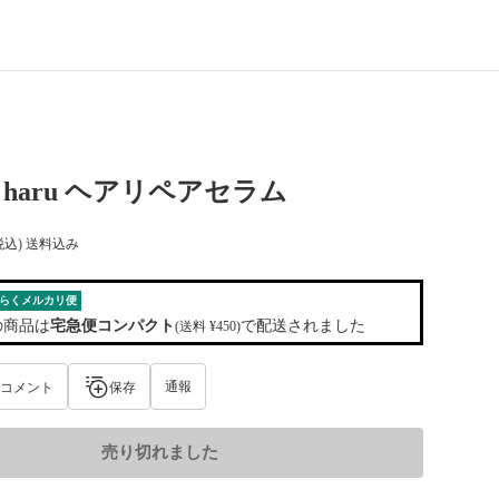
haru ヘアリペアセラム
税込) 送料込み
らくメルカリ便
の商品は
宅急便コンパクト
で配送されました
(送料 ¥450)
通報
コメント
保存
売り切れました