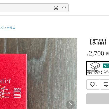
ルク・セラム
【新品】
2,700
(
¥
らく
こ
専用資材
1