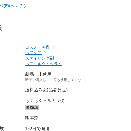
ペア
#ヘマチン
前
報
コスメ・美容
ヘアケア
スタイリング剤
ヘアミルク・セラム
新品、未使用
新品で購入し、一度も使用していない
送料込み(出品者負担)
らくらくメルカリ便
匿名配送
熊本県
数
1~2日で発送