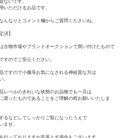
題ないです。

用いただけるお品です。

なんなりとコメント欄からご質問くださいね。

定済】

は古物市場やブランドオークションで買い付けたもので
ですのでご安心ください。

品ですので小傷等お気になされる神経質な方は

。

品レベルのきれいな状態のお品物でも一旦は

に渡ったものであることをご理解の程お願いいたしま
するなどしてしっかりご覧になったうえで

いませ。

を行っておりますが見落とす場合もございます。
