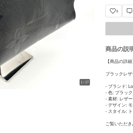
8
商品の説
【商品の詳細】
ブラックレザ
1
/
17
- ブランド: Loui
- 色: ブラック

- 素材: レザー

- デザイン:
- スタイル: 
ご覧いただき