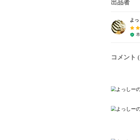
出品者
よっ
コメント (1