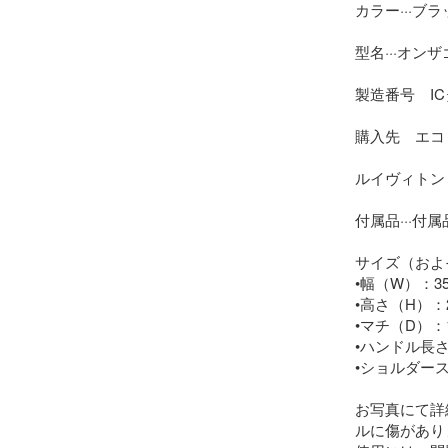
カラー···ブラ
型名···オンザ
製造番号　IC
購入先　エコ
ルイヴィトン 
付属品···付属
サイズ（およそ
•幅（W）：35 
•高さ（H）：27
•マチ（D）：15
•ハンドル長さ：
•ショルダースト
お写真にて詳
ルに傷があり