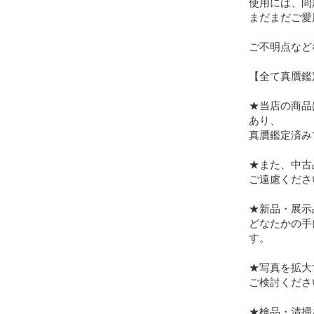
使用には、問
まだまだご愛
ご不明点など
【全て真贋鑑
★当店の商品
あり、

真贋鑑定済み
★また、中古
ご遠慮ください
★新品・展示
どなたかの手
す。

★写真を拡大
ご検討くださ
★検品・清掃