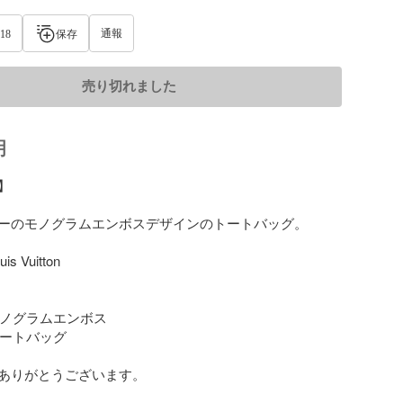
通報
18
保存
売り切れました
明


ーのモノグラムエンボスデザインのトートバッグ。

s Vuitton

 モノグラムエンボス

トートバッグ

ありがとうございます。
