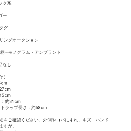
ック系

ゴー

タグ

リングオークション

柄···モノグラム・アンプラント

品なし

）

cm

 cm

 cm

約31 cm

ラップ長さ：約58 cm  

細をご確認ください。外側やコバにすれ、キズ　ハンド
ますが、
