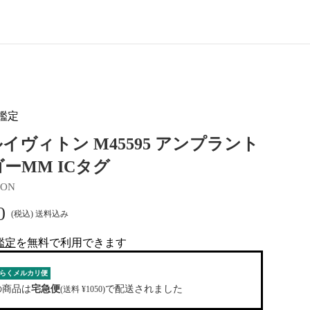
鑑定
イヴィトン M45595 アンプラント
ーMM ICタグ
TON
0
(税込) 送料込み
鑑定
を
無料
で利用できます
al-tag
らくメルカリ便
の商品は
宅急便
で配送されました
(送料 ¥1050)