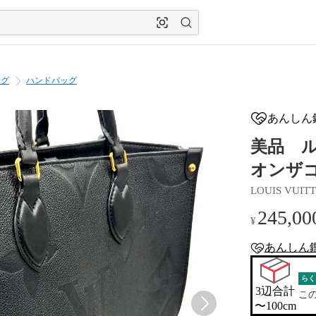
ッグ
ハンドバッグ
あんしん
美品 ル
オンザゴ
LOUIS VUIT
245,00
¥
あんしん
anshin-apprais
らく
3辺合計

こ
〜100cm