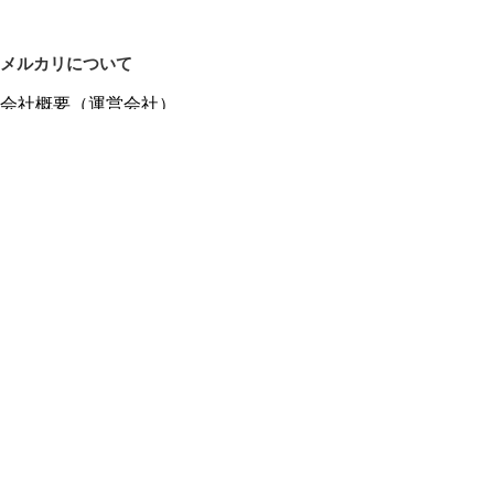
メルカリについて
会社概要（運営会社）
採用情報
プレスリリース
公式ブログ
プレスキット
メルカリUS
メルカリShops
m department（エムデパ）
ヘルプ
ヘルプセンター（ガイド・お問い合わせ）
メルカリShopsでショップを開設する
メルカリShops ショップ管理画面にログイン
メルカリShops出店者向けガイド
お問い合わせ一覧
フリーワードから商品をさがす
プライバシーと利用規約