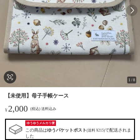
1
/
8
【未使用】母子手帳ケース
2,000
(税込) 送料込み
¥
ゆうゆうメルカリ便
この商品は
ゆうパケットポスト
で配送されま
(送料 ¥215)
した