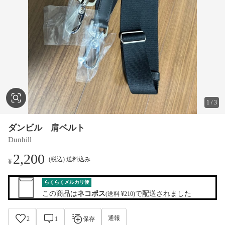
1
/
3
ダンビル 肩ベルト
Dunhill
2,200
(税込) 送料込み
¥
らくらくメルカリ便
この商品は
ネコポス
で配送されました
(送料 ¥210)
通報
2
1
保存