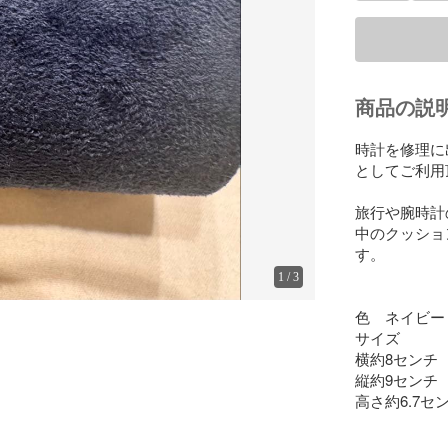
商品の説
時計を修理に
としてご利用
旅行や腕時計
中のクッショ
す。

1
/
3
色　ネイビー

サイズ

横約8センチ

縦約9センチ

高さ約6.7セン