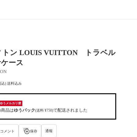
トン LOUIS VUITTON トラベル
計ケース
TON
税込) 送料込み
ゆうメルカリ便
の商品は
ゆうパック
で配送されました
(送料 ¥750)
通報
コメント
保存