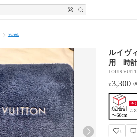
計
その他
ルイヴィ
用 時
LOUIS VUIT
3,300
(
¥
ゆう
3辺合計

こ
〜60cm
1