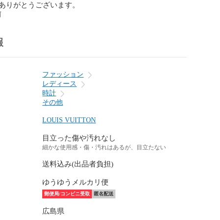
ありがとうございます。
前
報
ファッション
レディース
時計
その他
LOUIS VUITTON
目立った傷や汚れなし
細かな使用感・傷・汚れはあるが、目立たない
送料込み(出品者負担)
ゆうゆうメルカリ便
郵便局/コンビニ受取
匿名配送
広島県