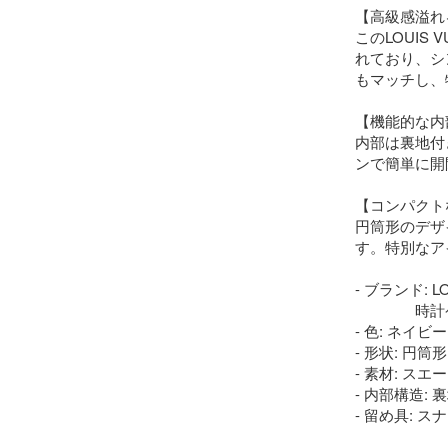
【高級感溢れ
このLOUIS
れており、シ
もマッチし、
【機能的な内
内部は裏地付
ンで簡単に開
【コンパクト
円筒形のデザ
す。特別なア
- ブランド: LO
　　　　時計
- 色: ネイビー

- 形状: 円筒形

- 素材: スエー
- 内部構造: 
- 留め具: ス