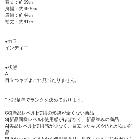
着丈：約69㎝

身幅：約49.5㎝

肩幅：約44㎝

袖丈：約61㎝

●カラー

インディゴ

●状態

A

目立つキズよごれ見当たりません。

*下記基準でランクを決めております。

SS[新品レベル]:使用の形跡が全くない商品

S[新品同様レベル]:使用感がほぼなく、新品並みの商品

A[美品レベル]:使用感が少なく、目立ったキズや汚れがない商
品

B[きれいめレベル]:やや使用感あり。目立ったキズ汚れがなく