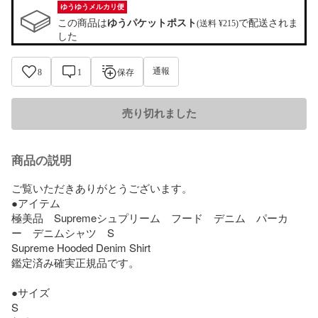
ゆうゆうメルカリ便
この商品は
ゆうパケットポスト
で配送されま
(送料 ¥215)
した
通報
8
1
保存
売り切れました
商品の説明
ご覧いただきありがとうございます。

●アイテム

極美品　Supremeシュプリーム　フード　デニム　パーカ
ー　デニムシャツ　S 

Supreme Hooded Denim Shirt

鑑定済み確実正規品です。

●サイズ

S
