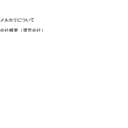
メルカリについて
会社概要（運営会社）
採用情報
プレスリリース
公式ブログ
プレスキット
メルカリUS
メルカリShops
m department（エムデパ）
ヘルプ
ヘルプセンター（ガイド・お問い合わせ）
メルカリShopsでショップを開設する
メルカリShops ショップ管理画面にログイン
メルカリShops出店者向けガイド
お問い合わせ一覧
フリーワードから商品をさがす
プライバシーと利用規約