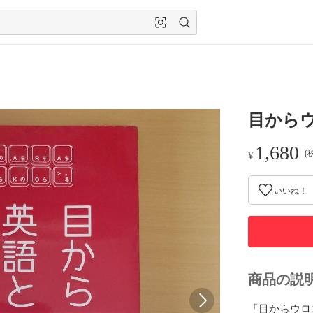
目から
1,680
(
¥
いいね！
商品の説
「目からウロ