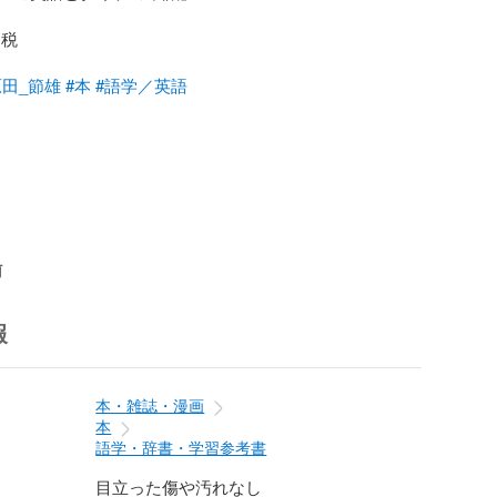
税

原田_節雄
#本
#語学／英語
前
報
本・雑誌・漫画
本
語学・辞書・学習参考書
目立った傷や汚れなし