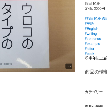
原田 節雄

定価: 2000円+
#原田節雄
#
#英語
#English
#writing
#sentence
#example
#letter
#book
半年以上
1
/
2
商品の情
カテゴリー