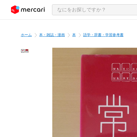
ンツにスキップ
ホーム
本・雑誌・漫画
本
語学・辞書・学習参考書