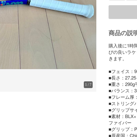
商品の説
購入後に1時
びの良いラケ
きます。

■フェイス：9
■長さ：27.2
■重さ：290g
1
/
7
■バランス：33
■フレーム厚：22.
■ストリングパタ
■グリップサイ
■素材：BL
ファイバー

■グリップ：PR
■原産国：Chin