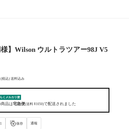
】Wilson ウルトラツアー98J V5
(税込) 送料込み
らくメルカリ便
の商品は
宅急便
で配送されました
(送料 ¥1050)
通報
1
保存