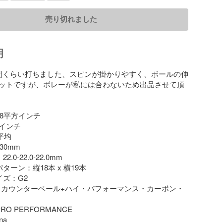
売り切れました
明
間くらい打ちました、スピンが掛かりやすく、ボールの伸
ットですが、ボレーが私には合わないため出品させて頂
8平方インチ

5インチ

平均

0mm

0-22.0-22.0mm

ーン：縦18本 x 横19本

ズ：G2

X+ カウンターベール+ハイ・パフォーマンス・カーボン・
O PERFORMANCE

a
