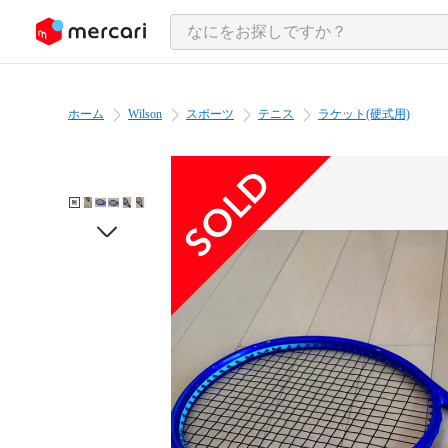
ンツにスキップ
ホーム
Wilson
スポーツ
テニス
ラケット(硬式用)