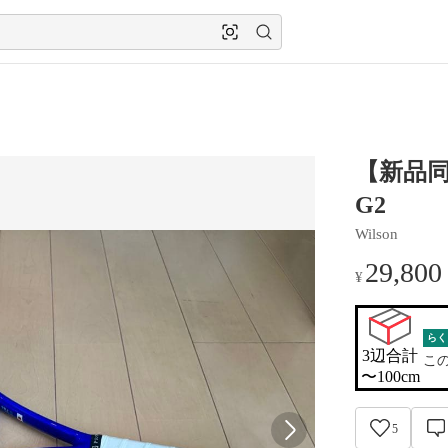
【新品同様
G2
Wilson
29,800
¥
らく
3辺合計

こ
〜100cm
5