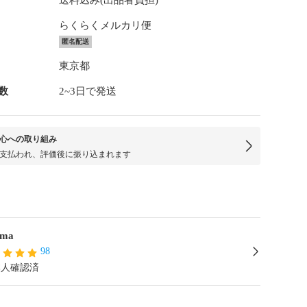
送料込み(出品者負担)
らくらくメルカリ便
匿名配送
東京都
数
2~3日で発送
心への取り組み
支払われ、評価後に振り込まれます
ima
98
本人確認済