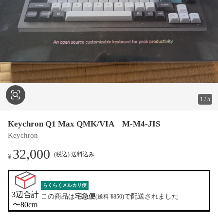
1
/
5
Keychron Q1 Max QMK/VIA M-M4-JIS
Keychron
32,000
(税込) 送料込み
¥
らくらくメルカリ便
3辺合計

この商品は
宅急便
で配送されました
(送料 ¥850)
〜80cm