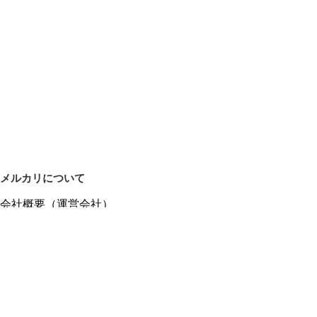
メルカリについて
会社概要（運営会社）
採用情報
プレスリリース
公式ブログ
プレスキット
メルカリUS
メルカリShops
m department（エムデパ）