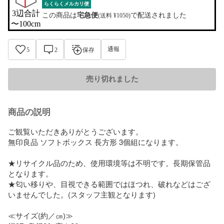
らくらくメルカリ便
3辺合計

この商品は
宅急便
で配送されました
(送料 ¥1050)
〜100cm
通報
5
2
保存
売り切れました
商品の説明
ご観覧いただきありがとうございます。

無印良品 ソフトボックス 長方形 3個組になります。

★リサイクル品のため、使用環境等は不明です。長期保管品
となります。

★匂い移りや、目視できる範囲ではほつれ、破れなどはござ
いませんでした。(スタッフ主観となります)

≪サイズ(約／㎝)≫
