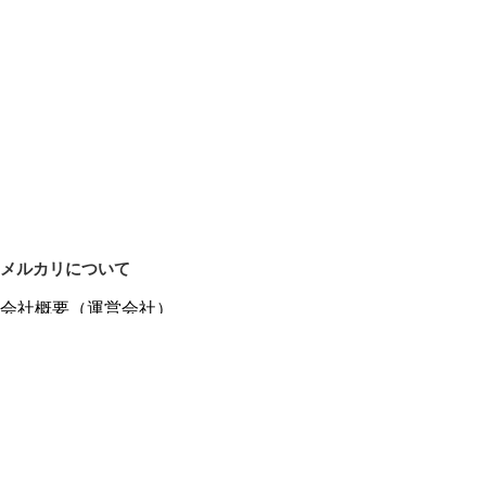
メルカリについて
会社概要（運営会社）
採用情報
プレスリリース
公式ブログ
プレスキット
メルカリUS
メルカリShops
m department（エムデパ）