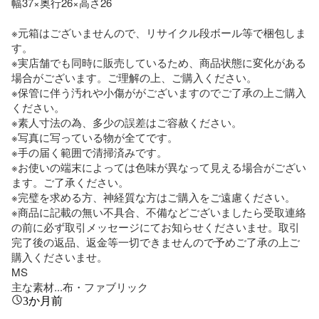
幅37×奥行26×高さ26

※元箱はございませんので、リサイクル段ボール等で梱包しま
す。

※実店舗でも同時に販売しているため、商品状態に変化がある
場合がございます。ご理解の上、ご購入ください。

※保管に伴う汚れや小傷ががございますのでご了承の上ご購入
ください。

※素人寸法の為、多少の誤差はご容赦ください。

※写真に写っている物が全てです。

※手の届く範囲で清掃済みです。

※お使いの端末によっては色味が異なって見える場合がござい
ます。ご了承ください。

※完璧を求める方、神経質な方はご購入をご遠慮ください。

※商品に記載の無い不具合、不備などございましたら受取連絡
の前に必ず取引メッセージにてお知らせくださいませ。取引
完了後の返品、返金等一切できませんので予めご了承の上ご
購入くださいませ。

MS

主な素材...布・ファブリック
3か月前