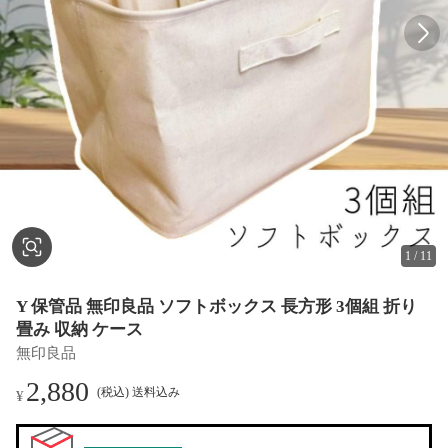
1
/
11
Y 保管品 無印良品 ソフトボックス 長方形 3個組 折り
畳み 収納 ケース
無印良品
2,880
(税込) 送料込み
¥