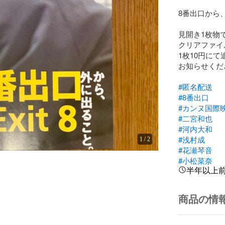
8番出口から、
見開き1枚物で
クリアファイ
1枚10円に
お知らせくだ
#匿名配送
#8番出口
#カンヌ国際
#二宮和也
#河内大和
#浅村成
1
/
2
#花瀬琴音
#小松菜奈
半年以上
商品の情