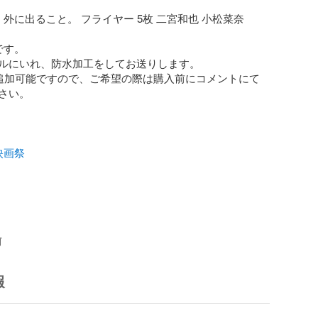
外に出ること。 フライヤー 5枚 二宮和也 小松菜奈

す。

ルにいれ、防水加工をしてお送りします。

て追加可能ですので、ご希望の際は購入前にコメントにて
さい。

映画祭
前
報