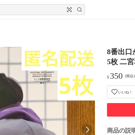
8番出口
5枚 二
350
(税込
¥
いいね！
商品の説