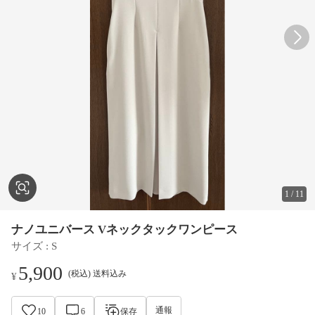
1
/
11
ナノユニバース Vネックタックワンピース
サイズ
 : 
S
5,900
(税込) 送料込み
¥
通報
10
6
保存