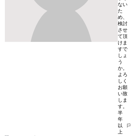
ない
た
め、
検討
させ
て頂
けま
すで
しょ
う
か。

よろ
しく
お願
い致
しま
す。
半
年
以
報告す
上