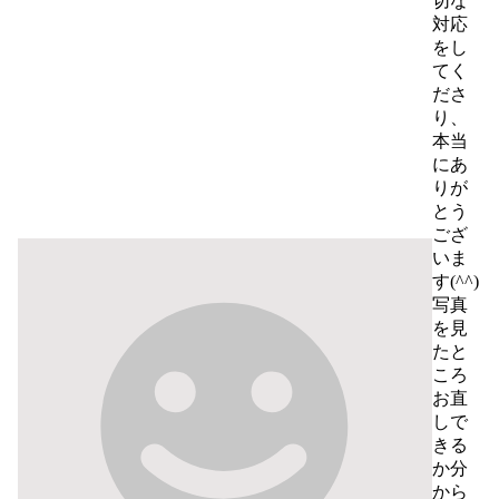
ール
切な
ご確
対応
認く
をし
ださ
てく
いま
ださ
せ
り、
本当
にあ
りが
とう
ござ
いま
す(^^)

写真
を見
たと
ころ
お直
しで
きる
か分
から