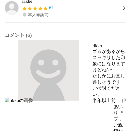
rikko
61
本人確認前
コメント (6)
rikko
ゴムがあるから
スッキリした印
象にはなります
けどね^ ^

たしかにお直し
難しそうです。

ご検討くださ
い。
半年以上前
報告する
あい
り ＊
プロ
フィ
ご親