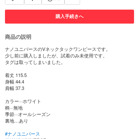
購入手続きへ
商品の説明
ナノユニバースのVネックタックワンピースです。

少し前に購入しましたが、試着のみ未使用です。

タグは取ってしまいました。

着丈 115.5

身幅 44.4

肩幅 37.3

カラー···ホワイト

柄···無地

季節···オールシーズン

裏地…あり

#ナノユニバース