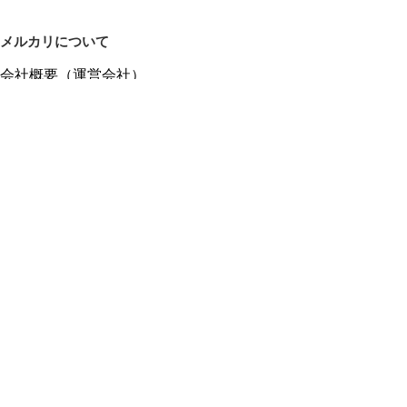
メルカリについて
会社概要（運営会社）
採用情報
プレスリリース
公式ブログ
プレスキット
メルカリUS
メルカリShops
m department（エムデパ）
ヘルプ
ヘルプセンター（ガイド・お問い合わせ）
メルカリShopsでショップを開設する
メルカリShops ショップ管理画面にログイン
メルカリShops出店者向けガイド
お問い合わせ一覧
フリーワードから商品をさがす
プライバシーと利用規約