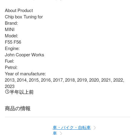
About Product

Chip box Tuning for

Brand:

MINI

Model:

F55 F56

Engine:

John Cooper Works

Fuel:

Petrol:

Year of manufacture:

2013, 2014, 2015, 2016, 2017, 2018, 2019, 2020, 2021, 2022, 
2023
半年以上前
商品の情報
車・バイク・自転車
車