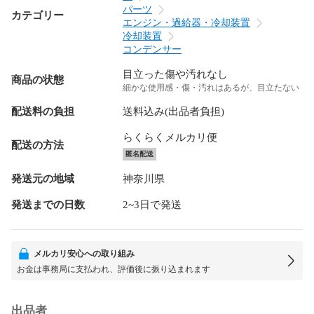
パーツ
カテゴリー
エンジン・過給器・冷却装置
冷却装置
コンデンサー
目立った傷や汚れなし
商品の状態
細かな使用感・傷・汚れはあるが、目立たない
配送料の負担
送料込み(出品者負担)
らくらくメルカリ便
配送の方法
匿名配送
発送元の地域
神奈川県
発送までの日数
2~3日で発送
メルカリ安心への取り組み
お金は事務局に支払われ、評価後に振り込まれます
出品者