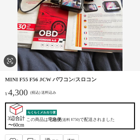
MINI F55 F56 JCW パワコン/スロコン
4,300
(税込) 送料込み
¥
らくらくメルカリ便
3辺合計

この商品は
宅急便
で配送されました
(送料 ¥750)
〜60cm