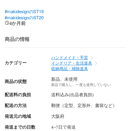
#makidesignのST19
#makidesignのST20
4か月前
商品の情報
ハンドメイド・手芸
カテゴリー
インテリア・生活道具
収納用品・掃除道具
新品、未使用
商品の状態
新品で購入し、一度も使用していない
配送料の負担
送料込み(出品者負担)
配送の方法
郵便（定型、定形外、書留など）
発送元の地域
大阪府
発送までの日数
4~7日で発送