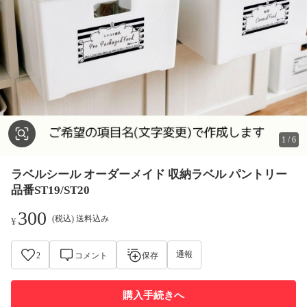
1
/
6
ラベルシール オーダーメイド 収納ラベル パントリー
品番ST19/ST20
300
(税込) 送料込み
¥
通報
2
コメント
保存
購入手続きへ