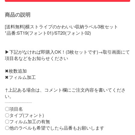
商品の説明
[送料無料]横ストライプのかわいい収納ラベル3枚セット

*品番:ST19(フォント01)/ST20(フォント02)

▶下記がなければ即購入OK！(3枚セットです)→取引画面にて
項目名などをお知らせください

✖枚数追加

✖フィルム加工

↑上記ある場合は、コメント欄にご注文内容を書いてくださ
い。

┈┈┈┈┈┈

〇項目名

〇タイプ(フォント)

〇フィルム加工の有無

〇他のラベルも希望でしたら品番もお願いします
