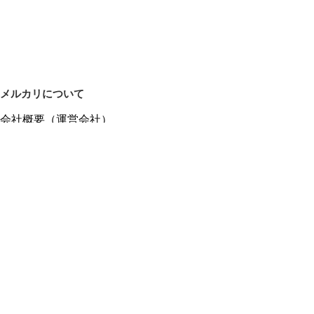
メルカリについて
会社概要（運営会社）
採用情報
プレスリリース
公式ブログ
プレスキット
メルカリUS
メルカリShops
m department（エムデパ）
ヘルプ
ヘルプセンター（ガイド・お問い合わせ）
メルカリShopsでショップを開設する
メルカリShops ショップ管理画面にログイン
メルカリShops出店者向けガイド