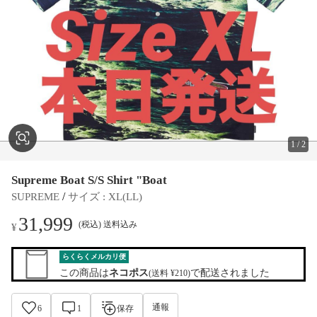
1
/
2
Supreme Boat S/S Shirt "Boat
 / 
SUPREME
サイズ
 : 
XL(LL)
31,999
(税込) 送料込み
¥
らくらくメルカリ便
この商品は
ネコポス
で配送されました
(送料 ¥210)
通報
6
1
保存