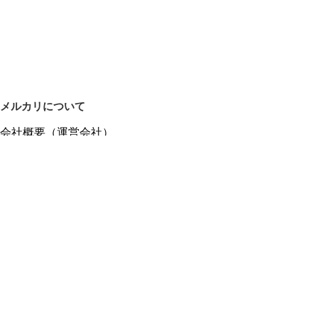
メルカリについて
会社概要（運営会社）
採用情報
プレスリリース
公式ブログ
プレスキット
メルカリUS
メルカリShops
m department（エムデパ）
ヘルプ
ヘルプセンター（ガイド・お問い合わせ）
メルカリShopsでショップを開設する
メルカリShops ショップ管理画面にログイン