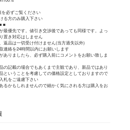
項を必ずご覧ください

ける方のみ購入下さい

 ■

が最優先です。値引き交渉後であっても同様です。よっ
り置き対応はしません

、返品は一切受け付けません(当方過失以外)

取連絡を24時間以内にお願いします

がありましたら、必ず購入前にコメントをお願い致しま
品の記載の場合でもあくまで主観であり、新品ではあり
品ということを考慮しての価格設定としておりますので
入札をご遠慮下さい

あるかもしれませんので細かく気にされる方は購入をお
報