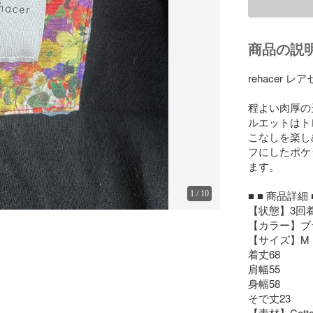
商品の説
rehacer レ
程よい肉厚の
ルエットはト
こなしを楽し
フにしたポケ
ます。

■ ■ 商品詳細 ■
1
/
10
【状態】3回
【カラー】ブ
【サイズ】M

着丈68

肩幅55

身幅58

そで丈23

【素材】Cotton