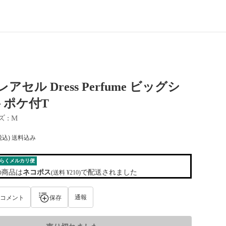
r レアセル Dress Perfume ビッグシ
トポケ付T
ズ
 : 
M
税込) 送料込み
らくメルカリ便
の商品は
ネコポス
で配送されました
(送料 ¥210)
通報
コメント
保存