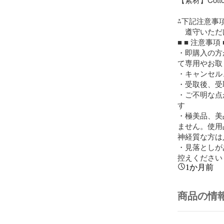
⁂下記注意事
　遵守いただ
■ ■ 注意事項 ■
・即購入の方
て専用やお取
・キャンセル
・受取後、受
・ご不明な点
す

・極美品、美
ません。使用
神経質な方は
・見落としが
控えください
1か月前
商品の情