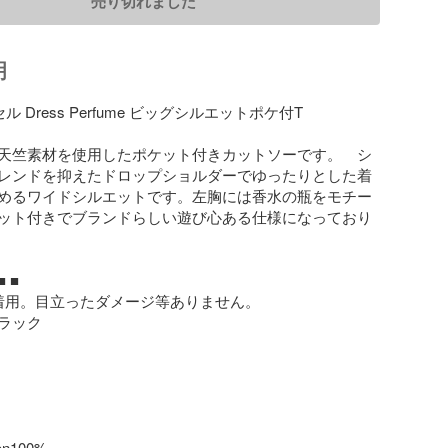
売り切れました
明
アセル Dress Perfume ビッグシルエットポケ付T

天竺素材を使用したポケット付きカットソーです。　シ
レンドを抑えたドロップショルダーでゆったりとした着
めるワイドシルエットです。左胸には香水の瓶をモチー
ット付きでブランドらしい遊び心ある仕様になっており
 ■

着用。目立ったダメージ等ありません。

ラック

100%
