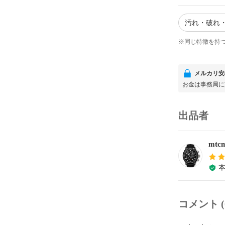
汚れ・破れ・
※同じ特徴を持
メルカリ安
お金は事務局に
出品者
mtc
コメント (