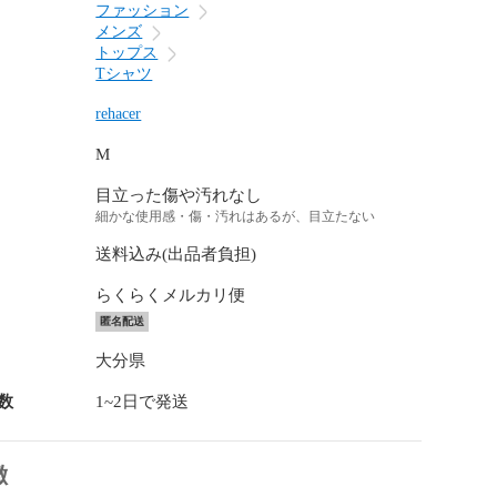
ファッション
メンズ
トップス
Tシャツ
rehacer
M
目立った傷や汚れなし
細かな使用感・傷・汚れはあるが、目立たない
送料込み(出品者負担)
らくらくメルカリ便
匿名配送
大分県
数
1~2日で発送
徴