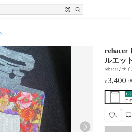
ツ
rehace
ルエッ
 / 
rehacer
サイ
3,400
(
¥
らく
こ
6