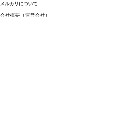
メルカリについて
会社概要（運営会社）
採用情報
プレスリリース
公式ブログ
プレスキット
メルカリUS
メルカリShops
m department（エムデパ）
ヘルプ
ヘルプセンター（ガイド・お問い合わせ）
メルカリShopsでショップを開設する
メルカリShops ショップ管理画面にログイン
メルカリShops出店者向けガイド
お問い合わせ一覧
フリーワードから商品をさがす
プライバシーと利用規約
メルカリ利用規約
メルカリShops利用規約