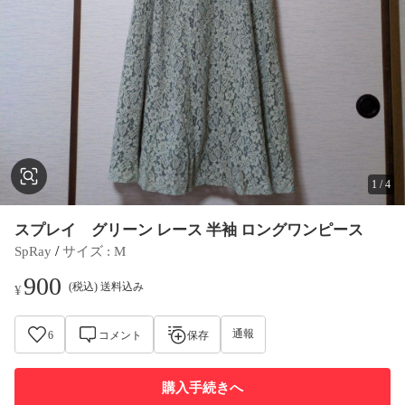
1
/
4
スプレイ グリーン レース 半袖 ロングワンピース
 / 
SpRay
サイズ
 : 
M
900
(税込) 送料込み
¥
通報
6
コメント
保存
購入手続きへ