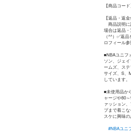
【商品コード】 
【返品・返金
　商品説明に
場合は返品・
（^^）✅返
ロフィール参
■NBAユニ
ソン、ジェイ
ームズ、ステ
サイズ、S、
しています。

■未使用品か
ャージや80
ァッション、
プまで着こな
スケに興味の
　　　　　　　
#NBAユ