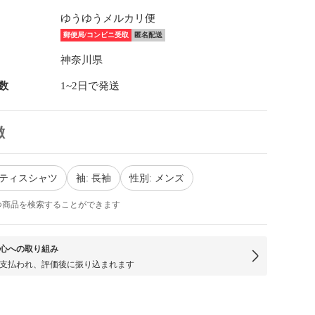
ゆうゆうメルカリ便
郵便局/コンビニ受取
匿名配送
神奈川県
数
1~2日で発送
徴
クティスシャツ
袖: 長袖
性別: メンズ
つ商品を検索することができます
心への取り組み
支払われ、評価後に振り込まれます