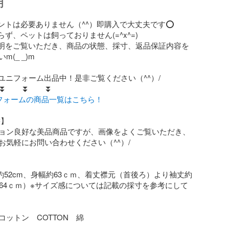
明
ントは必要ありません（^^）即購入で大丈夫です⭕️

ず、ペットは飼っておりません(=^x^=)

明をご覧いただき、商品の状態、採寸、返品保証内容を
(_ _)m

ユニフォーム出品中！是非ご覧ください（^^）/

⏬　　⏬　　⏬

ニフォームの商品一覧はこちら！
ョン良好な美品商品ですが、画像をよくご覧いただき、
お気軽にお問い合わせください（^^）/

幅約52cm、身幅約63ｃｍ、着丈襟元（首後ろ）より袖丈約
約64ｃｍ）※サイズ感については記載の採寸を参考にして
ットン　COTTON　綿
