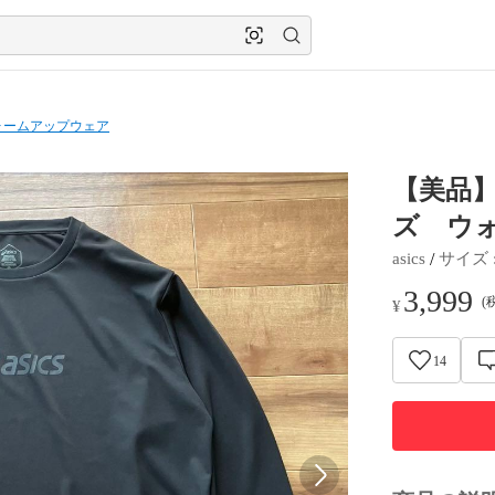
ォームアップウェア
【美品】
ズ ウ
 / 
asics
サイズ
 
3,999
(
¥
14