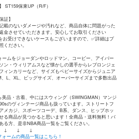
ST159保東UP（R/F）

保証】

記載のないダメージや汚れなど、商品自体に問題がった
返金させていただきます。安心してお取引ください
品をお受けできないケースもございますので、✅詳細はプ
照ください。

フォームをジョーダンやロッドマン、コービー、アイバー
ソン・ウィリアムスなど懐かしの選手からレブロンジェ
フィンカリーなど、サイズもベビーサイズからジュニア
M、L、XL、ビッグサイズ、オーバーサイズまで多数出品
ら美品・古着、中にはスウィング（SWINGMAN）マンジ
～90sのヴィンテージ商品も扱っています。ストリートフ
アメカジ、スポーツコーデ、B系、ダンス、ヒップホッ
せる商品が見つかると思います！全商品・送料無料！バ
ある方、是非NBA商品一覧をご覧ください。

↓　　↓　　↓

ニフォームの商品一覧はこちら！