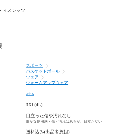
クティスシャツ

報
スポーツ
バスケットボール
ウェア
ウォームアップウェア
asics
3XL(4L)
目立った傷や汚れなし
細かな使用感・傷・汚れはあるが、目立たない
送料込み(出品者負担)