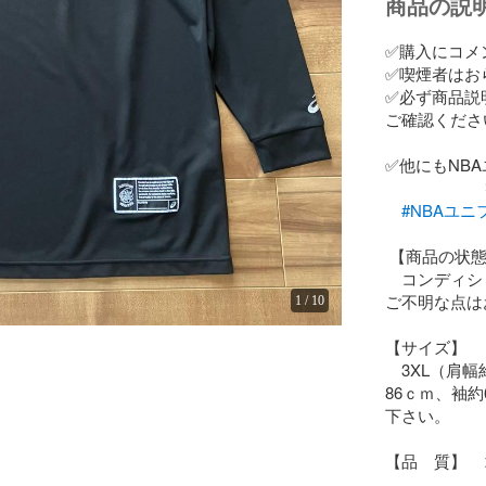
商品の説
✅購入にコメ
✅喫煙者はおら
✅必ず商品説
ご確認くださいm
✅他にもNBA
　　　　　　
#NBAユ
 【商品の状態】  

　コンディシ
ご不明な点は
1
/
10
【サイズ】  

　3XL（肩
86ｃｍ、袖
下さい。

【品　質】　コ