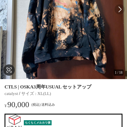
1
/
18
CTLS | OSKA3周年USUAL セットアップ
 / 
catalyst
サイズ
 : 
XL(LL)
90,000
(税込) 送料込み
¥
らくらくメルカリ便