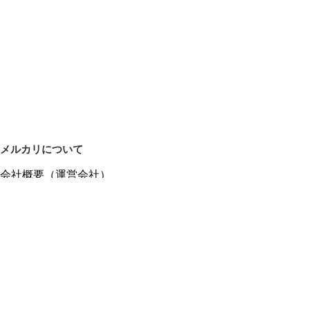
メルカリについて
会社概要（運営会社）
採用情報
プレスリリース
公式ブログ
プレスキット
メルカリUS
メルカリShops
m department（エムデパ）
ヘルプ