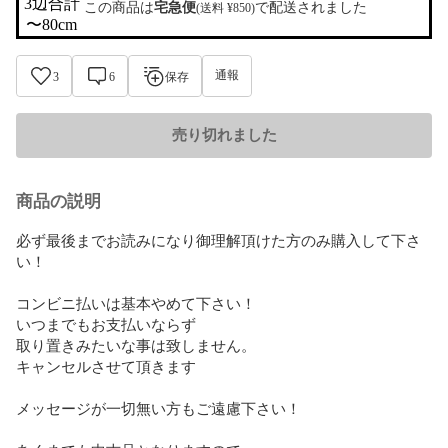
3辺合計

この商品は
宅急便
で配送されました
(送料 ¥850)
〜80cm
通報
3
6
保存
売り切れました
商品の説明
必ず最後までお読みになり御理解頂けた方のみ購入して下さ
い！

コンビニ払いは基本やめて下さい！

いつまでもお支払いならず

取り置きみたいな事は致しません。

キャンセルさせて頂きます

メッセージが一切無い方もご遠慮下さい！
