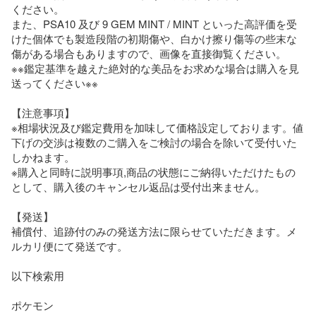
ください。

また、PSA10 及び 9 GEM MINT / MINT といった高評価を受
けた個体でも製造段階の初期傷や、白かけ擦り傷等の些末な
傷がある場合もありますので、画像を直接御覧ください。

※※鑑定基準を越えた絶対的な美品をお求めな場合は購入を見
送ってください※※

【注意事項】

※相場状況及び鑑定費用を加味して価格設定しております。値
下げの交渉は複数のご購入をご検討の場合を除いて受付いた
しかねます。

※購入と同時に説明事項,商品の状態にご納得いただけたもの
として、購入後のキャンセル返品は受付出来ません。

【発送】

補償付、追跡付のみの発送方法に限らせていただきます。メ
ルカリ便にて発送です。

以下検索用

ポケモン
