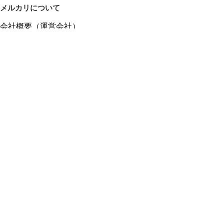
メルカリについて
会社概要（運営会社）
採用情報
プレスリリース
公式ブログ
プレスキット
メルカリUS
メルカリShops
m department（エムデパ）
ヘルプ
ヘルプセンター（ガイド・お問い合わせ）
メルカリShopsでショップを開設する
メルカリShops ショップ管理画面にログイン
メルカリShops出店者向けガイド
お問い合わせ一覧
フリーワードから商品をさがす
プライバシーと利用規約
メルカリ利用規約
メルカリShops利用規約