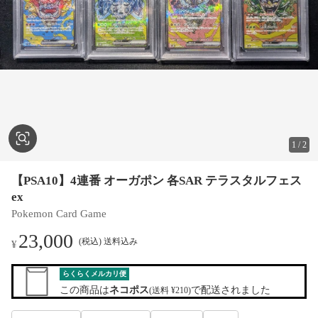
1
/
2
【PSA10】4連番 オーガポン 各SAR テラスタルフェス
ex
Pokemon Card Game
23,000
(税込) 送料込み
¥
らくらくメルカリ便
この商品は
ネコポス
で配送されました
(送料 ¥210)