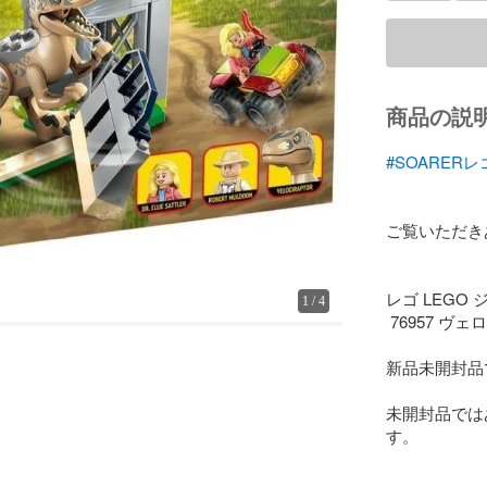
商品の説
#SOARER
ご覧いただき
レゴ LEGO
1
/
4
 76957 ヴェロキラプトルの脱走

新品未開封品
未開封品では
す。
