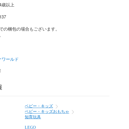
歳以上

7

での梱包の場合もございます。



クワールド
前
報
ベビー・キッズ
ベビー・キッズおもちゃ
知育玩具
LEGO