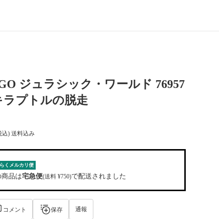
EGO ジュラシック・ワールド 76957
キラプトルの脱走
税込) 送料込み
らくメルカリ便
の商品は
宅急便
で配送されました
(送料 ¥750)
通報
コメント
保存