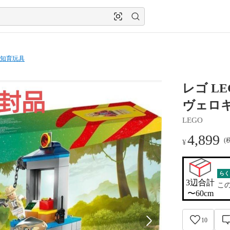
知育玩具
レゴ L
ヴェロ
LEGO
4,899
(
¥
らく
3辺合計

こ
〜60cm
10