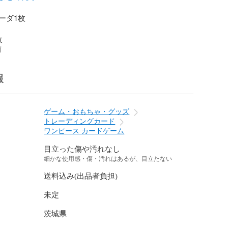
ダ1枚

枚
前
報
ゲーム・おもちゃ・グッズ
トレーディングカード
ワンピース カードゲーム
目立った傷や汚れなし
細かな使用感・傷・汚れはあるが、目立たない
送料込み(出品者負担)
未定
茨城県