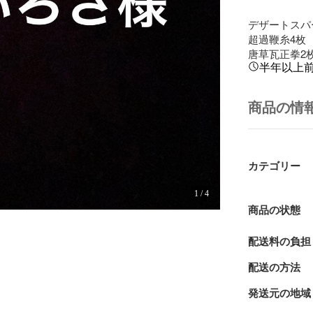
デザートスパー
超過鞭糸4枚

唐草瓦正拳2
半年以上
商品の情
カテゴリー
1
/
4
商品の状態
配送料の負担
配送の方法
発送元の地域