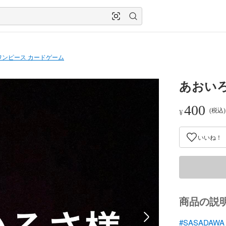
ワンピース カードゲーム
あおい
400
(税込
¥
いいね！
商品の説
#SASADA