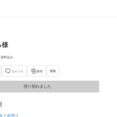
ろ様
) 送料込み
通報
コメント
保存
売り切れました
明
WAまとめ売り