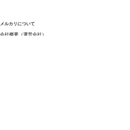
メルカリについて
会社概要（運営会社）
採用情報
プレスリリース
公式ブログ
プレスキット
メルカリUS
メルカリShops
m department（エムデパ）
ヘルプ
ヘルプセンター（ガイド・お問い合わせ）
メルカリShopsでショップを開設する
メルカリShops ショップ管理画面にログイン
メルカリShops出店者向けガイド
お問い合わせ一覧
フリーワードから商品をさがす