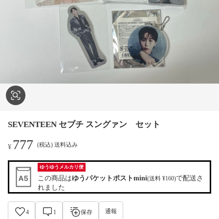
SEVENTEEN セブチ スングァン セット
777
(税込) 送料込み
¥
ゆうゆうメルカリ便
この商品は
ゆうパケットポストmini
で配送さ
(送料 ¥160)
れました
通報
4
1
保存