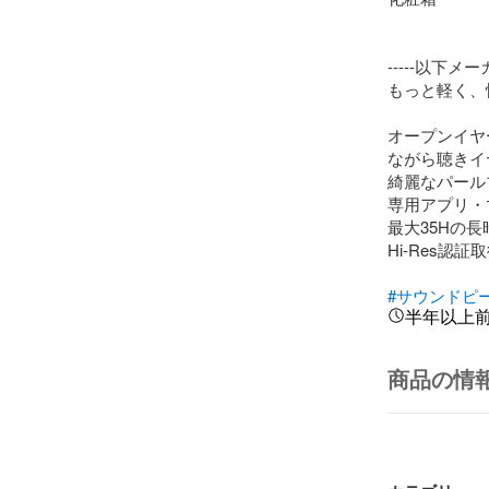
-----以下メーカ
もっと軽く、
オープンイヤ
ながら聴きイ
綺麗なパール
専用アプリ・
最大35Hの
Hi-Res認
#サウンドピ
半年以上
商品の情