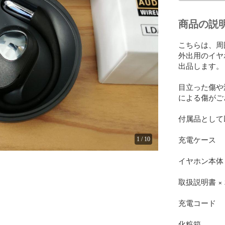
商品の説
こちらは、周
外出用のイヤ
出品します。

目立った傷や
による傷がご
付属品として
充電ケース

1
/
10
イヤホン本体

取扱説明書 × 2
充電コード

化粧箱
