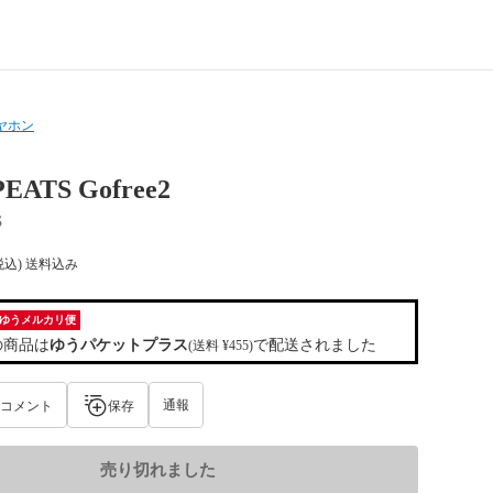
ヤホン
EATS Gofree2
S
税込) 送料込み
ゆうメルカリ便
の商品は
ゆうパケットプラス
で配送されました
(送料 ¥455)
通報
コメント
保存
売り切れました