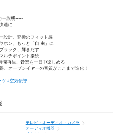
ー説明----- 

快適に

ー設計、究極のフィット感

ヤホン、もっと「自 由」に

ブラック、輝きだす

マルチポイント接続

長時間再生、音楽を一日中楽しめる

証取得、オープンイヤーの音質がここまで進化！

ーツ
#空気伝導
前
報
テレビ・オーディオ・カメラ
オーディオ機器