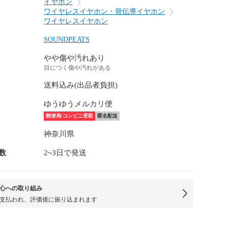
イヤホン
ワイヤレスイヤホン・骨伝導イヤホン
ワイヤレスイヤホン
SOUNDPEATS
やや傷や汚れあり
目につく傷や汚れがある
送料込み(出品者負担)
ゆうゆうメルカリ便
郵便局/コンビニ受取
匿名配送
神奈川県
数
2~3日で発送
心への取り組み
支払われ、評価後に振り込まれます