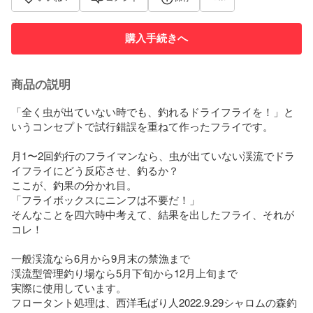
購入手続きへ
商品の説明
「全く虫が出ていない時でも、釣れるドライフライを！」と
いうコンセプトで試行錯誤を重ねて作ったフライです。

月1〜2回釣行のフライマンなら、虫が出ていない渓流でドラ
イフライにどう反応させ、釣るか？

ここが、釣果の分かれ目。

「フライボックスにニンフは不要だ！」

そんなことを四六時中考えて、結果を出したフライ、それが
コレ！

一般渓流なら6月から9月末の禁漁まで

渓流型管理釣り場なら5月下旬から12月上旬まで

実際に使用しています。

フロータント処理は、西洋毛ばり人2022.9.29シャロムの森釣