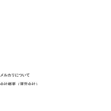
メルカリについて
会社概要（運営会社）
採用情報
プレスリリース
公式ブログ
プレスキット
メルカリUS