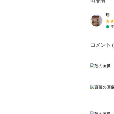
出品者
翔
コメント (1