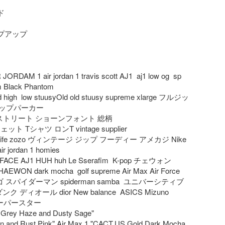


プアップ

JORDAM 1 air jordan 1 travis scott AJ1  aj1 low og  sp 
 Black Phantom

id high  low stuusyOld old stuusy supreme xlarge フルジッ
ップパーカー

 full ストリート ショーンフォント 総柄

ト Tシャツ ロンT vintage supplier

at's life zozo ヴィンテージ ジップ フーディー アメカジ Nike 
r jordan 1 homies

ACE AJ1 HUH huh Le Sserafim  K-pop チェウォン 
WON dark mocha  golf supreme Air Max Air Force 
カゴ スパイダーマン spiderman samba  ユニバーシティブ
 ディオール dior New balance  ASICS Mizuno 
 スーパースター

 Haze and Dusty Sage"

n and Rust Pink" Air Max 1 "CACT.US Gold Dark Mocha 