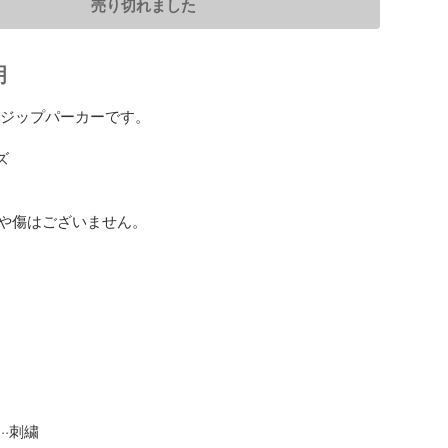
売り切れました
明
 Üジップパーカーです。



や傷はございません。

·刺繍
