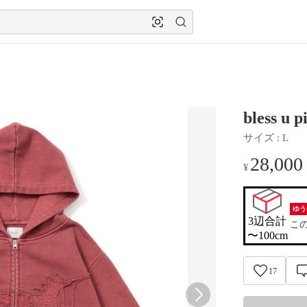
bless u
サイズ
 : 
L
28,000
¥
ゆう
3辺合計

こ
〜100cm
17