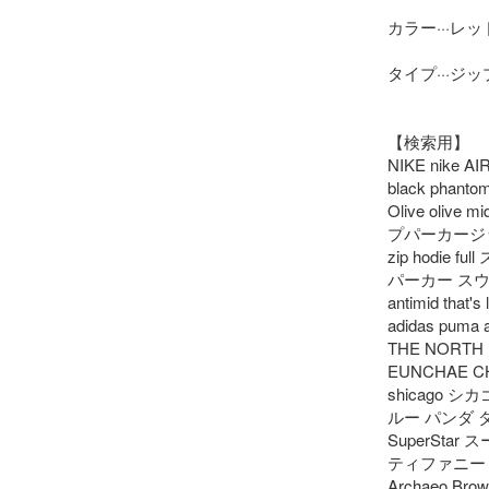
カラー···レッド
タイプ···ジッ
【検索用】

NIKE nike AIR 
black phantom
Olive olive m
プパーカージ
zip hodie
パーカー スウェッ
antimid th
adidas puma ai
THE NORTH F
EUNCHAE CHAE
shicago シ
ルー パンダ ダンク
SuperStar
ティファニー Grey
Archaeo Brow