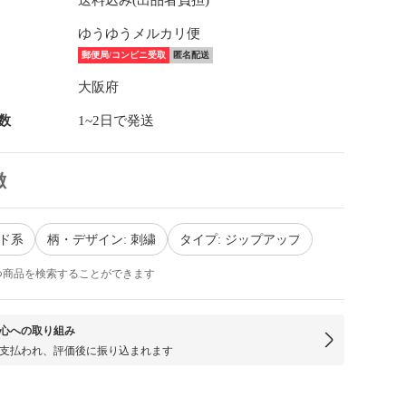
送料込み(出品者負担)
ゆうゆうメルカリ便
郵便局/コンビニ受取
匿名配送
大阪府
数
1~2日で発送
徴
ッド系
柄・デザイン: 刺繍
タイプ: ジップアップ
つ商品を検索することができます
心への取り組み
支払われ、評価後に振り込まれます