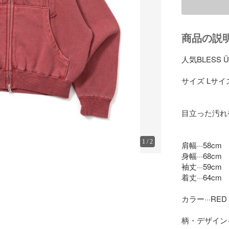
商品の説
人気BLESS
サイズ Lサイズ
目立った汚れ
1
/
2
肩幅···58cm

身幅···68cm

袖丈···59cm

着丈···64cm

カラー···RED

柄・デザイン··