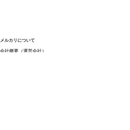
メルカリについて
会社概要（運営会社）
採用情報
プレスリリース
公式ブログ
プレスキット
メルカリUS
メルカリShops
m department（エムデパ）
ヘルプ
ヘルプセンター（ガイド・お問い合わせ）
メルカリShopsでショップを開設する
メルカリShops ショップ管理画面にログイン
メルカリShops出店者向けガイド