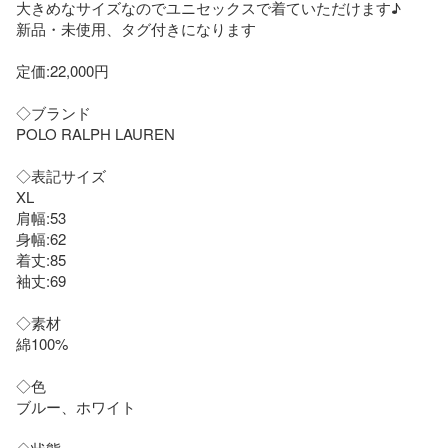
大きめなサイズなのでユニセックスで着ていただけます♪

新品・未使用、タグ付きになります

定価:22,000円

◇ブランド

POLO RALPH LAUREN

◇表記サイズ

XL

肩幅:53

身幅:62

着丈:85

袖丈:69

◇素材

綿100%

◇色

ブルー、ホワイト
