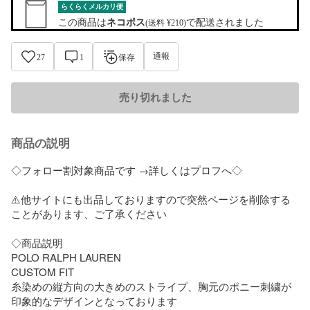
らくらくメルカリ便
この商品は
ネコポス
で配送されました
(送料 ¥210)
通報
27
1
保存
売り切れました
商品の説明
◇フォロー割対象商品です →詳しくはプロフへ◇

⚠️他サイトにも出品しておりますので突然ページを削除する
ことがあります、ご了承ください

◇商品説明

POLO RALPH LAUREN

CUSTOM FIT

糸染めの縦方向の大きめのストライプ、胸元のポニー刺繍が
印象的なデザインとなっております
