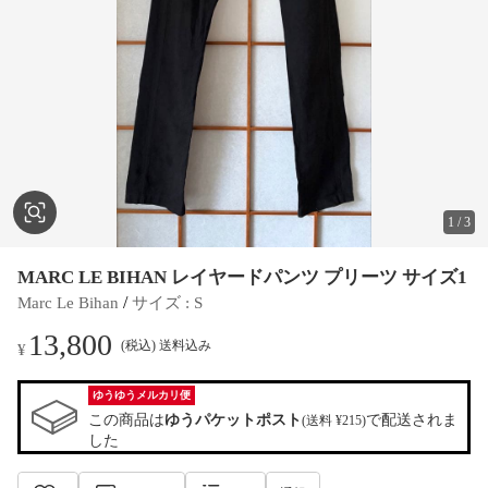
1
/
3
MARC LE BIHAN レイヤードパンツ プリーツ サイズ1
 / 
Marc Le Bihan
サイズ
 : 
S
13,800
(税込) 送料込み
¥
ゆうゆうメルカリ便
この商品は
ゆうパケットポスト
で配送されま
(送料 ¥215)
した