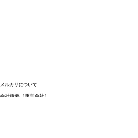
メルカリについて
会社概要（運営会社）
採用情報
プレスリリース
公式ブログ
プレスキット
メルカリUS
メルカリShops