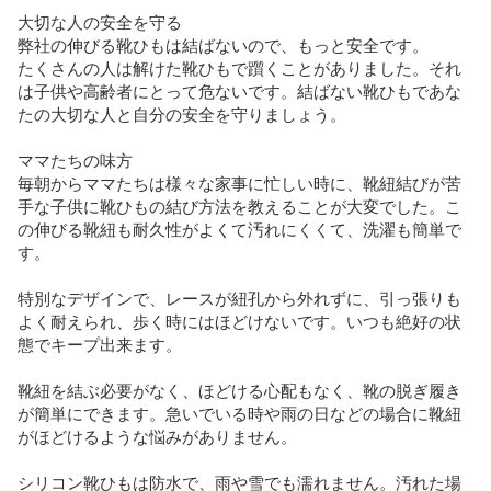
大切な人の安全を守る

弊社の伸びる靴ひもは結ばないので、もっと安全です。

たくさんの人は解けた靴ひもで躓くことがありました。それ
は子供や高齢者にとって危ないです。結ばない靴ひもであな
たの大切な人と自分の安全を守りましょう。

ママたちの味方

毎朝からママたちは様々な家事に忙しい時に、靴紐結びが苦
手な子供に靴ひもの結び方法を教えることが大変でした。こ
の伸びる靴紐も耐久性がよくて汚れにくくて、洗濯も簡単で
す。

特別なデザインで、レースが紐孔から外れずに、引っ張りも
よく耐えられ、歩く時にはほどけないです。いつも絶好の状
態でキープ出来ます。

靴紐を結ぶ必要がなく、ほどける心配もなく、靴の脱ぎ履き
が簡単にできます。急いでいる時や雨の日などの場合に靴紐
がほどけるような悩みがありません。

シリコン靴ひもは防水で、雨や雪でも濡れません。汚れた場