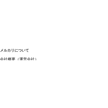
メルカリについて
会社概要（運営会社）
採用情報
プレスリリース
公式ブログ
プレスキット
メルカリUS
メルカリShops
m department（エムデパ）
ヘルプ