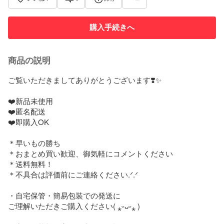
購入手続きへ
商品の説明
ご覧いただきましてありがとうございます❣️✨

❤️新品未使用

❤️匿名配送

❤️即購入OK

＊早いもの勝ち

＊おまとめ買い歓迎、御気軽にコメントください

＊送料無料！

＊不具合は評価前にご連絡ください.ᐟ.ᐟ

・自宅保管・簡易包装での発送に

ご理解いただきご購入ください( ⁎ᵕᴗᵕ⁎ )
