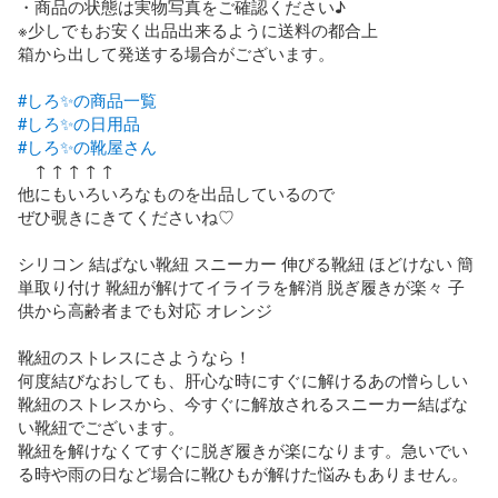
・商品の状態は実物写真をご確認ください♪

※少しでもお安く出品出来るように送料の都合上

箱から出して発送する場合がございます。

#しろ✨の商品一覧
#しろ✨の日用品
#しろ✨の靴屋さん
　↑ ↑ ↑ ↑ ↑

他にもいろいろなものを出品しているので

ぜひ覗きにきてくださいね♡

シリコン 結ばない靴紐 スニーカー 伸びる靴紐 ほどけない 簡
単取り付け 靴紐が解けてイライラを解消 脱ぎ履きが楽々 子
供から高齢者までも対応 オレンジ

靴紐のストレスにさようなら！

何度結びなおしても、肝心な時にすぐに解けるあの憎らしい
靴紐のストレスから、今すぐに解放されるスニーカー結ばな
い靴紐でございます。

靴紐を解けなくてすぐに脱ぎ履きが楽になります。急いでい
る時や雨の日など場合に靴ひもが解けた悩みもありません。
