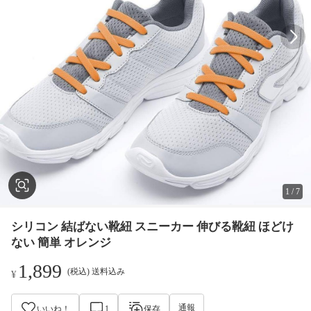
1
/
7
シリコン 結ばない靴紐 スニーカー 伸びる靴紐 ほどけ
ない 簡単 オレンジ
1,899
(税込) 送料込み
¥
通報
いいね！
1
保存