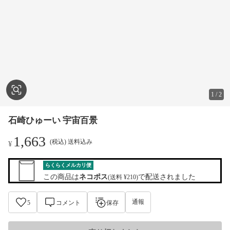
1
/
2
石崎ひゅーい 宇宙百景
1,663
(税込) 送料込み
¥
らくらくメルカリ便
この商品は
ネコポス
で配送されました
(送料 ¥210)
通報
5
コメント
保存