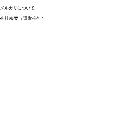
メルカリについて
会社概要（運営会社）
採用情報
プレスリリース
公式ブログ
プレスキット
メルカリUS
メルカリShops
m department（エムデパ）
ヘルプ
ヘルプセンター（ガイド・お問い合わせ）
メルカリShopsでショップを開設する
メルカリShops ショップ管理画面にログイン
メルカリShops出店者向けガイド
お問い合わせ一覧
フリーワードから商品をさがす
プライバシーと利用規約
メルカリ利用規約